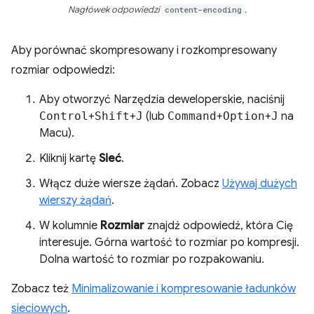
Nagłówek odpowiedzi
content-encoding
.
Aby porównać skompresowany i rozkompresowany
rozmiar odpowiedzi:
Aby otworzyć Narzędzia deweloperskie, naciśnij
Control
+
Shift
+
J
(lub
Command
+
Option
+
J
na
Macu).
Kliknij kartę
Sieć
.
Włącz duże wiersze żądań. Zobacz
Używaj dużych
wierszy żądań
.
W kolumnie
Rozmiar
znajdź odpowiedź, która Cię
interesuje. Górna wartość to rozmiar po kompresji.
Dolna wartość to rozmiar po rozpakowaniu.
Zobacz też
Minimalizowanie i kompresowanie ładunków
sieciowych
.