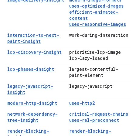
uses-optimized-images
efficient-animated-
content
uses-responsive-images
interaction-to-next-
work-during-interaction
paint-insight
lcp-discovery-insight
prioritize-lcp-image
lcp-lazy-loaded
lcp-phases-insight
largest-contentful-
paint-element
legacy-javascript-
legacy-javascript
insight
modern-http-insight
uses-http2
network-dependency-
critical-request-chains
tree-insight
uses-rel-preconnect
render-blocking-
render-blocking-