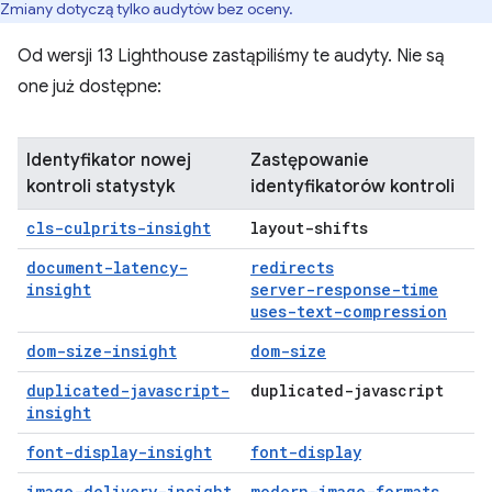
Zmiany dotyczą tylko audytów bez oceny.
Od wersji 13 Lighthouse zastąpiliśmy te audyty. Nie są
one już dostępne:
Identyfikator nowej
Zastępowanie
kontroli statystyk
identyfikatorów kontroli
cls-culprits-insight
layout-shifts
document-latency-
redirects
insight
server-response-time
uses-text-compression
dom-size-insight
dom-size
duplicated-javascript-
duplicated-javascript
insight
font-display-insight
font-display
image-delivery-insight
modern-image-formats