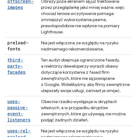
offscreen-
Obrazy poza ekranem są już traktowane
images
przez przeglądarkę jako mniej ważne, więc
chociaż leniwe wczytywanie pomaga
zmniejszyć wykorzystanie pasma,
prawdopodobnie nie wpłynie na pomiary
Lighthouse.
preload-
Nie jest włączona ze względu na ryzyko
fonts
nadmiernego rekomendowania.
third-
Ten audyt obejmuje ograniczone fasady,
party-
a niektórzy deweloperzy wyrazili obawy
facades
dotyczące korzystania z fasad firm
zewnętrznych, które nie są powiązane
z Google. Wolelibyśmy, aby firmy zewnętrzne
ulepszały swoje usługi, zamiast je omijać.
uses-
Obecnie rzadko występuje w skryptach
passive-
własnych, a w przypadku skryptów
event-
zewnętrznych, które go używają, nie można
listeners
podjąć żadnych działań.
uses-rel-
Nie jest włączona ze względu na ryzyko
preload