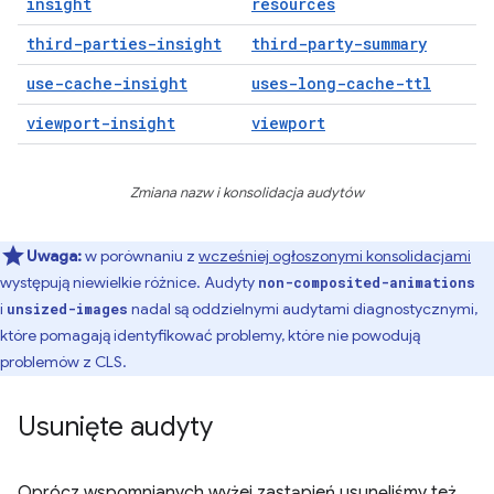
insight
resources
third-parties-insight
third-party-summary
use-cache-insight
uses-long-cache-ttl
viewport-insight
viewport
Zmiana nazw i konsolidacja audytów
Uwaga:
w porównaniu z
wcześniej ogłoszonymi konsolidacjami
występują niewielkie różnice. Audyty
non-composited-animations
i
nadal są oddzielnymi audytami diagnostycznymi,
unsized-images
które pomagają identyfikować problemy, które nie powodują
problemów z CLS.
Usunięte audyty
Oprócz wspomnianych wyżej zastąpień usunęliśmy też