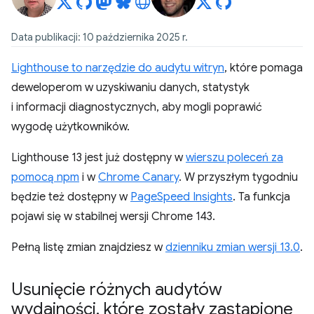
Data publikacji: 10 października 2025 r.
Lighthouse to narzędzie do audytu witryn
, które pomaga
deweloperom w uzyskiwaniu danych, statystyk
i informacji diagnostycznych, aby mogli poprawić
wygodę użytkowników.
Lighthouse 13 jest już dostępny w
wierszu poleceń za
pomocą npm
i w
Chrome Canary
. W przyszłym tygodniu
będzie też dostępny w
PageSpeed Insights
. Ta funkcja
pojawi się w stabilnej wersji Chrome 143.
Pełną listę zmian znajdziesz w
dzienniku zmian wersji 13.0
.
Usunięcie różnych audytów
wydajności
,
które zostały zastąpione