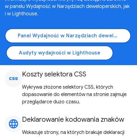
w panelu Wydajność w Narzędziach deweloperskich, jak
i w Lighthouse.
Panel Wydajność w Narzędziach deweloperskich
Audyty wydajności w Lighthouse
Koszty selektora CSS
css
Wykrywa złożone selektory CSS, których
dopasowanie do elementów na stronie zajmuje
przeglądarce dużo czasu.
Deklarowanie kodowania znaków
language
Wskazuje strony, na których brakuje deklaracji