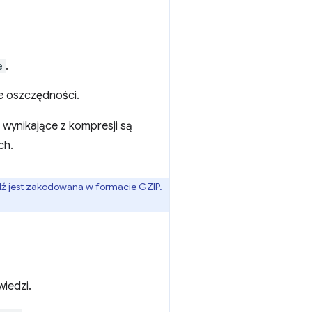
e
.
ne oszczędności.
i wynikające z kompresji są
ch.
ź jest zakodowana w formacie GZIP.
iedzi.