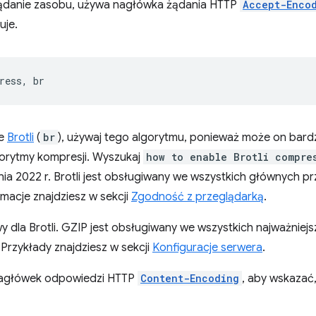
ądanie zasobu, używa nagłówka żądania HTTP
Accept-Enco
uje.
je
Brotli
(
br
), używaj tego algorytmu, ponieważ może on bardz
gorytmy kompresji. Wyszukaj
how to enable Brotli compre
ia 2022 r. Brotli jest obsługiwany we wszystkich głównych p
rmacje znajdziesz w sekcji
Zgodność z przeglądarką
.
y dla Brotli. GZIP jest obsługiwany we wszystkich najważniej
. Przykłady znajdziesz w sekcji
Konfiguracje serwera
.
nagłówek odpowiedzi HTTP
Content-Encoding
, aby wskazać,