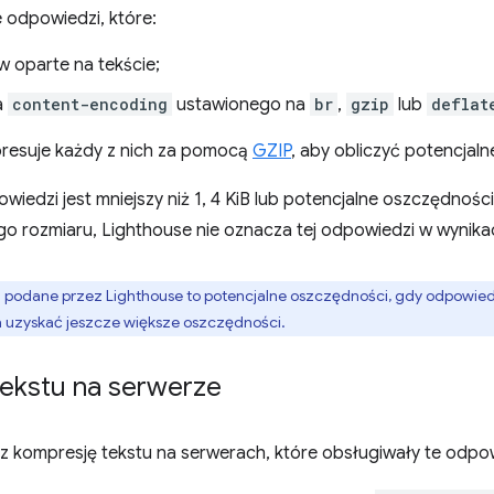
 odpowiedzi, które:
 oparte na tekście;
a
content-encoding
ustawionego na
br
,
gzip
lub
deflat
resuje każdy z nich za pomocą
GZIP
, aby obliczyć potencjal
wiedzi jest mniejszy niż 1, 4 KiB lub potencjalne oszczędnośc
go rozmiaru, Lighthouse nie oznacza tej odpowiedzi w wynika
 podane przez Lighthouse to potencjalne oszczędności, gdy odpowied
na uzyskać jeszcze większe oszczędności.
ekstu na serwerze
cz kompresję tekstu na serwerach, które obsługiwały te odpow