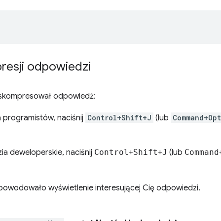
resji odpowiedzi
 skompresował odpowiedź:
 programistów, naciśnij
Control+Shift+J
(lub
Command+Opt
a deweloperskie, naciśnij
Control
+
Shift
+
J
(lub
Command
 spowodowało wyświetlenie interesującej Cię odpowiedzi.