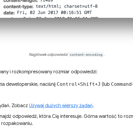
Nagłówek odpowiedzi
content-encoding
.
ny i rozkompresowany rozmiar odpowiedzi:
a deweloperskie, naciśnij
Control
+
Shift
+
J
(lub
Command
żądań. Zobacz
Używaj dużych wierszy żądań
.
najdź odpowiedź, która Cię interesuje. Górna wartość to rozm
o rozpakowaniu.