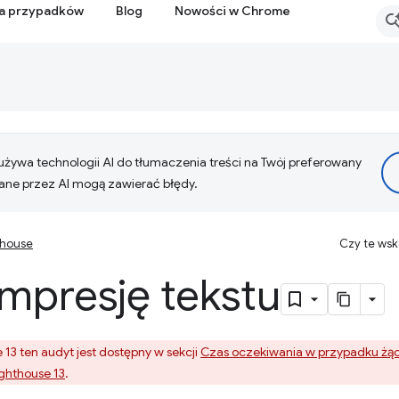
ia przypadków
Blog
Nowości w Chrome
żywa technologii AI do tłumaczenia treści na Twój preferowany
ne przez AI mogą zawierać błędy.
thouse
Czy te ws
mpresję tekstu
 13 ten audyt jest dostępny w sekcji
Czas oczekiwania w przypadku żą
ghthouse 13
.