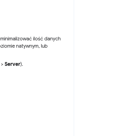
zminimalizować ilość danych
poziomie natywnym, lub
>
Server
).