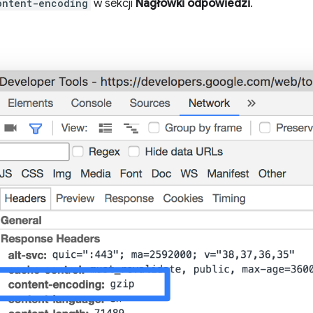
ontent-encoding
w sekcji
Nagłówki odpowiedzi
.