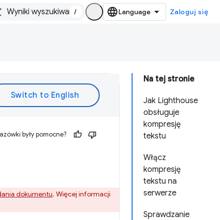
/
Zaloguj się
Na tej stronie
Jak Lighthouse
obsługuje
kompresję
kazówki były pomocne?
tekstu
Włącz
kompresję
tekstu na
serwerze
dania dokumentu
. Więcej informacji
Sprawdzanie