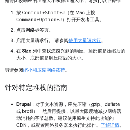
如需比较响应的压缩大小和解压缩大小，请执行以下操作：
按
Control
+
Shift
+
J
（在 Mac 上按
Command
+
Option
+
J
）打开开发者工具。
点击
网络
标签页。
启用大量请求行。 请参阅
使用大量请求行
。
在
Size
列中查找您感兴趣的响应。顶部值是压缩后的
大小。底部值是解压缩后的大小。
另请参阅
缩小和压缩网络载荷
。
针对特定堆栈的指南
Drupal
：对于文本资源，应先压缩（gzip、deflate
或 brotli），然后再提供，以最大限度地减少网络活
动消耗的字节总数。建议使用原生支持此功能的
CDN，或配置网络服务器来执行此操作。
了解详情
。