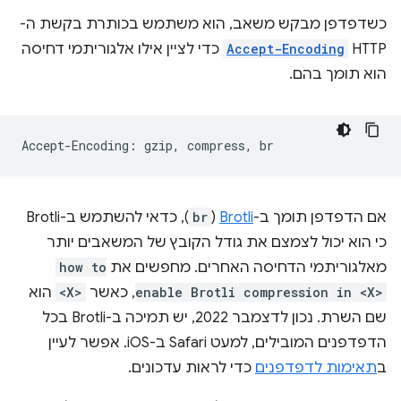
כשדפדפן מבקש משאב, הוא משתמש בכותרת בקשת ה-
HTTP ‏
Accept-Encoding
כדי לציין אילו אלגוריתמי דחיסה
הוא תומך בהם.
אם הדפדפן תומך ב-
Brotli
(
br
), כדאי להשתמש ב-Brotli
כי הוא יכול לצמצם את גודל הקובץ של המשאבים יותר
מאלגוריתמי הדחיסה האחרים. מחפשים את
how to
enable Brotli compression in <X>
, כאשר
<X>
הוא
שם השרת. נכון לדצמבר 2022, יש תמיכה ב-Brotli בכל
הדפדפנים המובילים, למעט Safari ב-iOS. אפשר לעיין
ב
תאימות לדפדפנים
כדי לראות עדכונים.