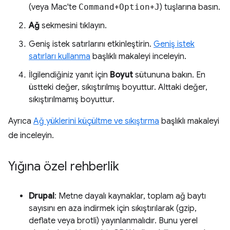
(veya Mac'te
Command
+
Option
+
J
) tuşlarına basın.
Ağ
sekmesini tıklayın.
Geniş istek satırlarını etkinleştirin.
Geniş istek
satırları kullanma
başlıklı makaleyi inceleyin.
İlgilendiğiniz yanıt için
Boyut
sütununa bakın. En
üstteki değer, sıkıştırılmış boyuttur. Alttaki değer,
sıkıştırılmamış boyuttur.
Ayrıca
Ağ yüklerini küçültme ve sıkıştırma
başlıklı makaleyi
de inceleyin.
Yığına özel rehberlik
Drupal
: Metne dayalı kaynaklar, toplam ağ baytı
sayısını en aza indirmek için sıkıştırılarak (gzip,
deflate veya brotli) yayınlanmalıdır. Bunu yerel