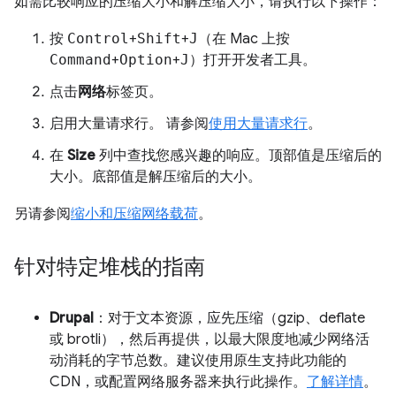
如需比较响应的压缩大小和解压缩大小，请执行以下操作：
按
Control
+
Shift
+
J
（在 Mac 上按
Command
+
Option
+
J
）打开开发者工具。
点击
网络
标签页。
启用大量请求行。 请参阅
使用大量请求行
。
在
Size
列中查找您感兴趣的响应。顶部值是压缩后的
大小。底部值是解压缩后的大小。
另请参阅
缩小和压缩网络载荷
。
针对特定堆栈的指南
Drupal
：对于文本资源，应先压缩（gzip、deflate
或 brotli），然后再提供，以最大限度地减少网络活
动消耗的字节总数。建议使用原生支持此功能的
CDN，或配置网络服务器来执行此操作。
了解详情
。