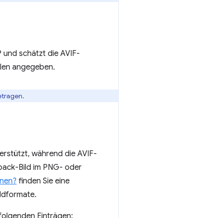
 und schätzt die AVIF-
hlen angegeben.
etragen.
rstützt, während die AVIF-
lback-Bild im PNG- oder
nnen?
finden Sie eine
ildformate.
 folgenden Einträgen: