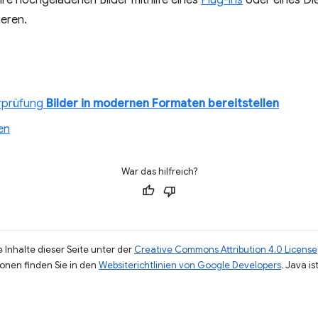
Ihre hochgeladenen Bilder mithilfe eines
Plug-ins
oder eines Di
ieren.
erprüfung
Bilder in modernen Formaten bereitstellen
en
War das hilfreich?
 Inhalte dieser Seite unter der
Creative Commons Attribution 4.0 License
ionen finden Sie in den
Websiterichtlinien von Google Developers
. Java i