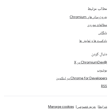
مطالب مرتبط
به‌روزرسانی‌های Chromium
مطالعات موردی
بایگانی
پادکست ها و نمایش ها
دنبال کردن
@ChromiumDev در X
یوتیوب
Chrome for Developers در لینکدین
RSS
شرایط
حریم خصوصی
Manage cookies