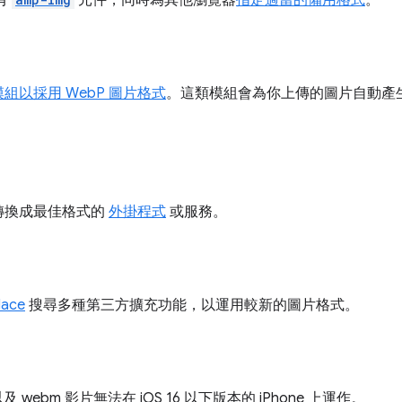
有
元件，同時為其他瀏覽器
指定適當的備用格式
。
模組以採用 WebP 圖片格式
。這類模組會為你上傳的圖片自動產生 
轉換成最佳格式的
外掛程式
或服務。
lace
搜尋多種第三方擴充功能，以運用較新的圖片格式。
以及 webm 影片無法在 iOS 16 以下版本的 iPhone 上運作。