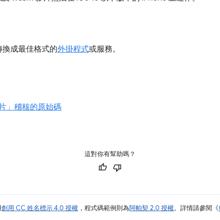
轉換成最佳格式的
外掛程式
或服務。
片」稽核的原始碼
這對你有幫助嗎？
用
創用 CC 姓名標示 4.0 授權
，程式碼範例則為
阿帕契 2.0 授權
。詳情請參閱《