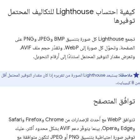
كيفية احتساب Lighthouse للتكاليف المحتمل
توفيرها
تجمع Lighthouse كل صورة بتنسيق BMP وJPEG وPNG على
الصفحة، وتحوّل كل صورة إلى WebP، وتقدّر حجم ملف AVIF،
وتعرض مقدار التوفير المحتمل استنادًا إلى أرقام التحويل.
ملاحظة:
يستبعد Lighthouse الصورة من تقريره إذا كان مقدار التوفير المحتمل أقل
من 8 كيبيبايت.
توافُق المتصفح
تتوافق WebP مع أحدث الإصدارات من Chrome وFirefox وSafari
وEdge وOpera، بينما يتوفّر دعم AVIF بشكل محدود أكثر. عليك
توفير صورة احتياطية بتنسيق PNG أو JPEG لتكون متوافقة مع