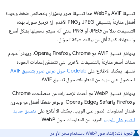
تنسيقا AVIF وWebP هما تنسيقا صور يتميّزان بخصائص ضغط وجودة
أفضل مقارنةً بتنسيقي JPEG وPNG الأقدم. إنّ ترميز صورك بهذه
التنسيقات بدلاً من JPEG أو PNG يعني أنّه سيتم تحميلها بشكل أسرع
واستهلاك كمية أقل من بيانات شبكة الجوّال.
يتوافق تنسيق AVIF مع Chrome وFirefox وOpera، ويوفر أحجام
ملفات أصغر مقارنةً بالتنسيقات الأخرى التي تتضمّن إعدادات الجودة
نفسها. يمكنك الاطّلاع على
Codelab حول عرض صور بتنسيق AVIF
للحصول على مزيد من المعلومات حول تنسيق AVIF.
يتوافق تنسيق WebP مع أحدث الإصدارات من متصفّحات Chrome
وFirefox وSafari وEdge وOpera، ويوفر ضغطًا أفضل مع وبدون
فقدان لمعلومات الصور على الويب. يمكنك الاطّلاع على
تنسيق جديد
للصور على الويب
للمزيد من المعلومات حول WebP.
تجربة ذلك:
إنشاء صور WebP باستخدام سطر الأوامر