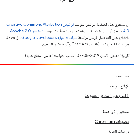
إنّ محتوى هذه الصفحة مرخّص بموجب
ترخيص Creative Commons Attribution
4.0‏
ما لم يُنصّ على خلاف ذلك، ونماذج الرموز مرخّصة بموجب
ترخيص Apache 2.0‏
.
للاطّلاع على التفاصيل، يُرجى مراجعة
سياسات موقع Google Developers‏
. إنّ Java
هي علامة تجارية مسجَّلة لشركة Oracle و/أو شركائها التابعين.
تاريخ التعديل الأخير: 2019-05-02 (حسب التوقيت العالمي المتفَّق عليه)
مساهمة
الإبلاغ عن خطأ
الاطّلاع على المشاكل المفتوحة
محتوى ذو صلة
تحديثات Chromium
دراسات الحالة