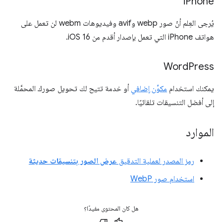
i
Phone
يُرجى العِلم أنّ صور webp وavif وفيديوهات webm لن تعمل على
هواتف iPhone التي تعمل بإصدار أقدم من iOS 16.
Word
Press
يمكنك استخدام
مكوِّن إضافي
أو خدمة تتيح لك تحويل صورك المحمَّلة
إلى أفضل التنسيقات تلقائيًا.
الموارد
رمز المصدر لعملية التدقيق
عرض الصور بتنسيقات حديثة
استخدام صور WebP
هل كان المحتوى مفيدًا؟