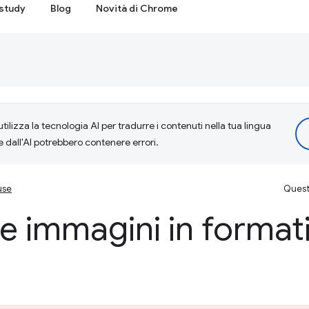
study
Blog
Novità di Chrome
tilizza la tecnologia AI per tradurre i contenuti nella tua lingua
e dall'AI potrebbero contenere errori.
use
Questa
e immagini in format