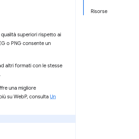
Risorse
alità superiori rispetto ai
JPEG o PNG consente un
d altri formati con le stesse
.
ffre una migliore
 più su WebP, consulta
Un