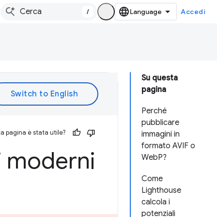
/
Accedi
Su questa
pagina
Perché
pubblicare
 pagina è stata utile?
immagini in
formato AVIF o
i moderni
WebP?
Come
Lighthouse
calcola i
potenziali