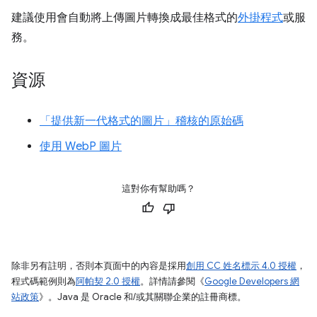
建議使用會自動將上傳圖片轉換成最佳格式的
外掛程式
或服
務。
資源
「提供新一代格式的圖片」稽核的原始碼
使用 WebP 圖片
這對你有幫助嗎？
除非另有註明，否則本頁面中的內容是採用
創用 CC 姓名標示 4.0 授權
，
程式碼範例則為
阿帕契 2.0 授權
。詳情請參閱《
Google Developers 網
站政策
》。Java 是 Oracle 和/或其關聯企業的註冊商標。