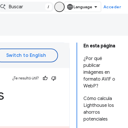
/
Acceder
En esta página
¿Por qué
publicar
imágenes en
¿Te resultó útil?
formato AVIF o
WebP?
s
Cómo calcula
Lighthouse los
ahorros
potenciales