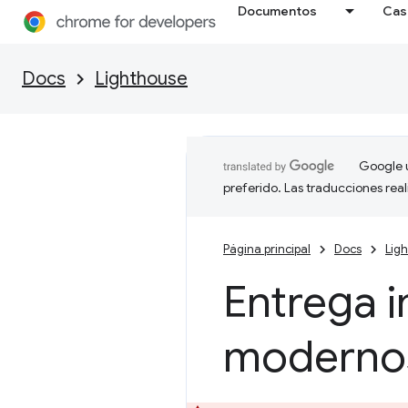
Documentos
Cas
Docs
Lighthouse
Google u
preferido. Las traducciones rea
Página principal
Docs
Lig
Entrega 
moderno