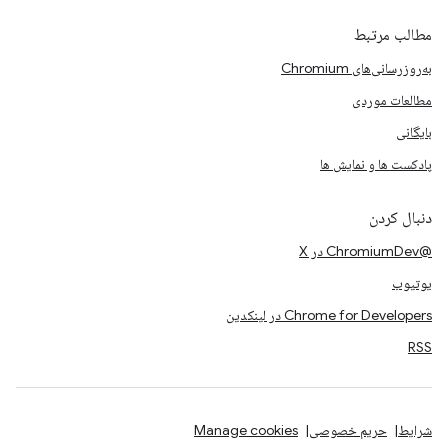
مطالب مرتبط
به‌روزرسانی‌های Chromium
مطالعات موردی
بایگانی
پادکست ها و نمایش ها
دنبال کردن
@ChromiumDev در X
یوتیوب
Chrome for Developers در لینکدین
RSS
شرایط
حریم خصوصی
Manage cookies