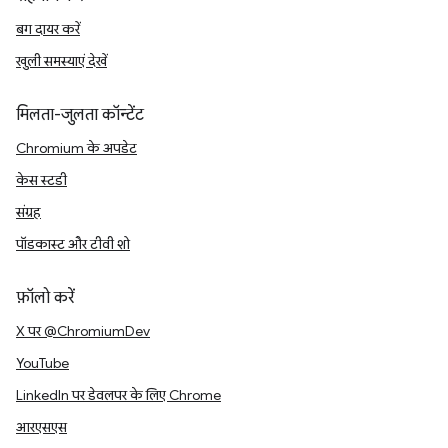
बग दायर करें
खुली समस्याएं देखें
मिलता-जुलता कॉन्टेंट
Chromium के अपडेट
केस स्टडी
संग्रह
पॉडकास्ट और टीवी शो
फ़ॉलो करें
X पर @ChromiumDev
YouTube
LinkedIn पर डेवलपर के लिए Chrome
आरएसएस