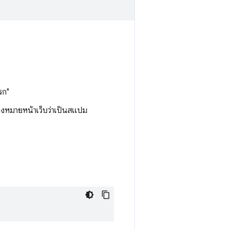
รก"
ื่องหมายหน้าเว็บว่าเป็นสแปม