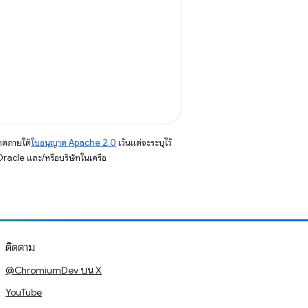
าตภายใต้
ใบอนุญาต Apache 2.0
เว้นแต่จะระบุไว้
racle และ/หรือบริษัทในเครือ
ติดตาม
@ChromiumDev บน X
YouTube