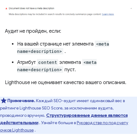
Аудит не пройден, если:
На вашей странице нет элемента
<meta
name=description>
.
Атрибут
content
элемента
<meta
name=description>
пуст.
Lighthouse не оценивает качество вашего описания.
Примечание.
Каждый SEO-аудит имеет одинаковый вес в
рейтинге Lighthouse SEO Score, за исключением аудита,
проводимого вручную.
Структурированные данные являются
действительными
. Узнайте больше в
Руководстве по подсчету
очков Lighthouse
.