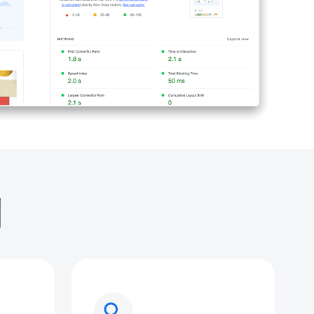
别
search