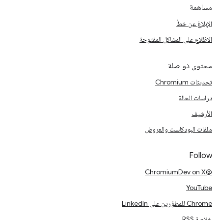
مساهمة
الإبلاغ عن خطأ
الاطّلاع على المشاكل المفتوحة
محتوى ذو صلة
تحديثات Chromium
دراسات الحالة
الأرشيف
ملفات البودكاست والعروض
Follow
@ChromiumDev on X
YouTube
Chrome للمطوّرين على LinkedIn
خلاصة RSS