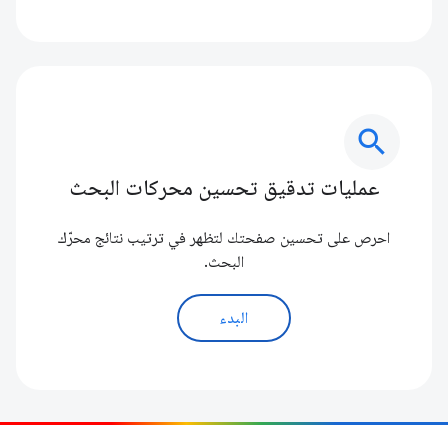
search
عمليات تدقيق تحسين محركات البحث
احرص على تحسين صفحتك لتظهر في ترتيب نتائج محرّك
البحث.
البدء