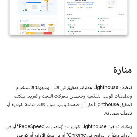
منارة
تتضمّن Lighthouse عمليات تدقيق في الأداء وسهولة الاستخدام
وتطبيقات الويب التقدّمية وتحسين محركات البحث والمزيد. يمكنك
تشغيل Lighthouse على أي صفحة ويب، سواء كانت متاحة للجميع أو
تتطلّب مصادقة.
يمكنك تشغيل Lighthouse كجزء من "إحصاءات PageSpeed" أو في
"أدوات مطوّري البرامج في Chrome" أو من سطر الأوامر أو كوحدة