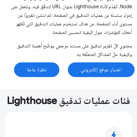
Node. تُقدّم لأداة Lighthouse عنوان URL لتدقّق فيه، وتعمل على
إجراء سلسلة من عمليات التدقيق في الصفحة، ثم تنشئ تقريرًا عن
مستوى أداء الصفحة. من هناك، استخدِم عمليات التدقيق التي تُظهر
أخطاء كمؤشرات حول كيفية تحسين الصفحة.
يحتوي كلّ تقرير تدقيق على مستند مرجعي يوضّح أهمية التدقيق
وكيفية حلّ المشاكل المتعلّقة به.
اختبار موقع إلكتروني
نظرة عامة
فئات عمليات تدقيق Lighthouse
bolt