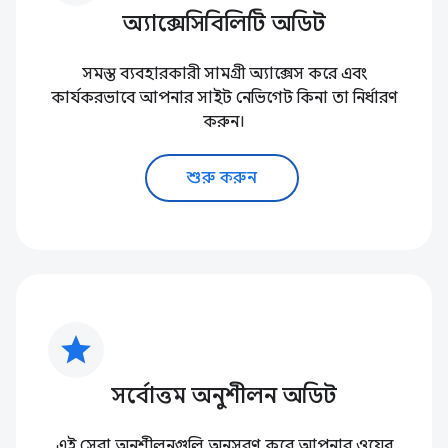
অ্যাক্সেসিবিলিটি অডিট
সমস্ত ব্যবহারকারী সামগ্রী অ্যাক্সেস করে এবং
কার্যকরভাবে আপনার সাইট নেভিগেট কিনা তা নির্ধারণ
করুন।
শুরু করুন
star
সর্বোত্তম অনুশীলন অডিট
এই সেরা অনুশীলনগুলি অনুসরণ করে আপনার ওয়েব