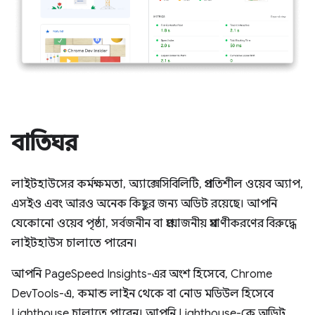
বাতিঘর
লাইটহাউসের কর্মক্ষমতা, অ্যাক্সেসিবিলিটি, প্রগতিশীল ওয়েব অ্যাপ,
এসইও এবং আরও অনেক কিছুর জন্য অডিট রয়েছে। আপনি
যেকোনো ওয়েব পৃষ্ঠা, সর্বজনীন বা প্রয়োজনীয় প্রমাণীকরণের বিরুদ্ধে
লাইটহাউস চালাতে পারেন।
আপনি PageSpeed ​​Insights-এর অংশ হিসেবে, Chrome
DevTools-এ, কমান্ড লাইন থেকে বা নোড মডিউল হিসেবে
Lighthouse চালাতে পারেন। আপনি Lighthouse-কে অডিট