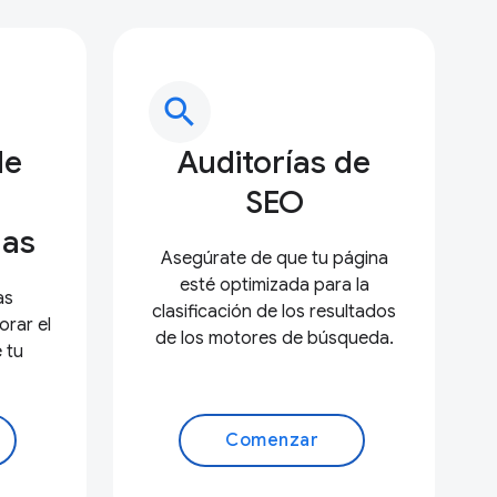
search
de
Auditorías de
SEO
as
Asegúrate de que tu página
esté optimizada para la
as
clasificación de los resultados
rar el
de los motores de búsqueda.
 tu
Comenzar