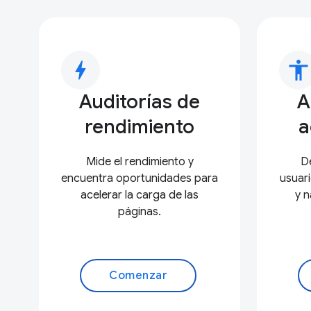
bolt
accessibility
Auditorías de
A
rendimiento
a
Mide el rendimiento y
De
encuentra oportunidades para
usuar
acelerar la carga de las
y n
páginas.
Comenzar