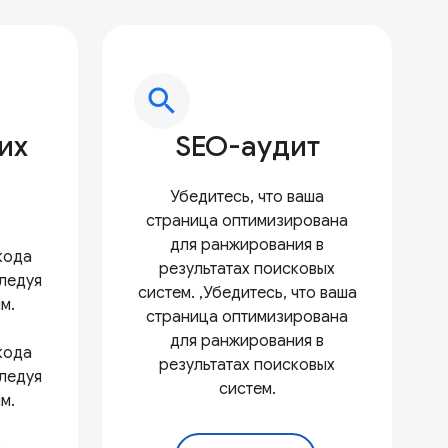
search
их
SEO-аудит
Убедитесь, что ваша
страница оптимизирована
для ранжирования в
кода
результатах поисковых
следуя
систем. ,Убедитесь, что ваша
м.
страница оптимизирована
для ранжирования в
кода
результатах поисковых
следуя
систем.
м.