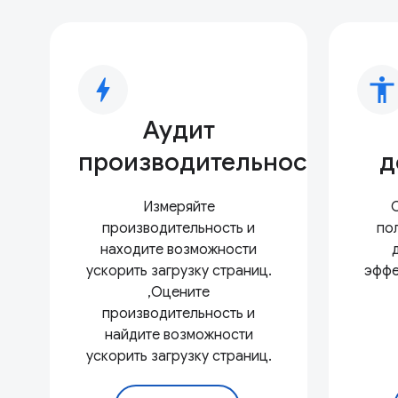
bolt
accessibility
Аудит
производительности
д
Измеряйте
производительность и
по
находите возможности
ускорить загрузку страниц.
эффе
,Оцените
производительность и
найдите возможности
ускорить загрузку страниц.