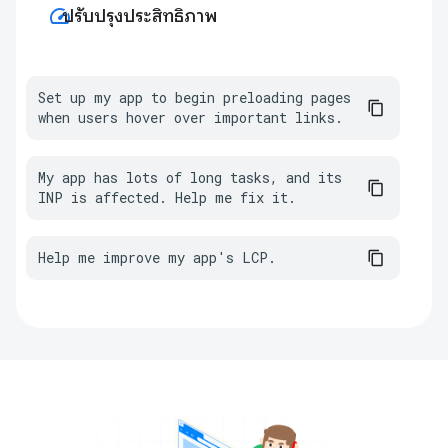
speed
ปรับปรุงประสิทธิภาพ
Set up my app to begin preloading pages 
when users hover over important links.
My app has lots of long tasks, and its 
INP is affected. Help me fix it.
Help me improve my app's LCP.