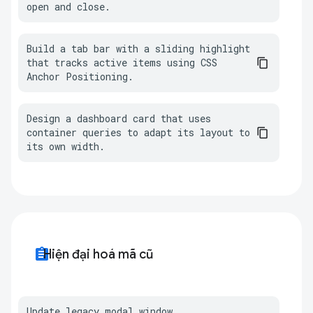
open and close.
Build a tab bar with a sliding highlight 
that tracks active items using CSS 
Anchor Positioning.
Design a dashboard card that uses 
container queries to adapt its layout to 
its own width.
assignment
Hiện đại hoá mã cũ
Update legacy modal window 