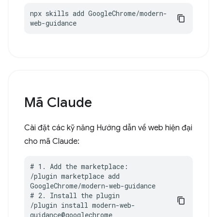
npx skills add GoogleChrome/modern-
web-guidance
Mã Claude
Cài đặt các kỹ năng Hướng dẫn về web hiện đại
cho mã Claude:
# 1. Add the marketplace:

/plugin marketplace add 
GoogleChrome/modern-web-guidance

# 2. Install the plugin

/plugin install modern-web-
guidance@googlechrome
