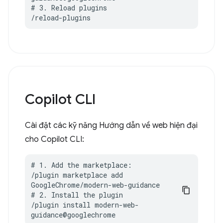
# 3. Reload plugins

/reload-plugins
Copilot CLI
Cài đặt các kỹ năng Hướng dẫn về web hiện đại
cho Copilot CLI:
# 1. Add the marketplace:

/plugin marketplace add 
GoogleChrome/modern-web-guidance

# 2. Install the plugin

/plugin install modern-web-
guidance@googlechrome