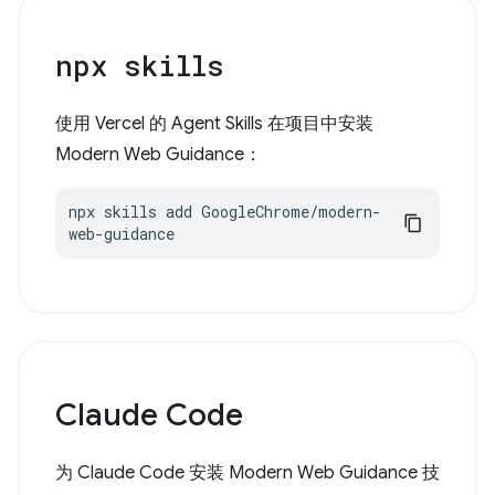
npx skills
使用 Vercel 的 Agent Skills 在项目中安装
Modern Web Guidance：
npx skills add GoogleChrome/modern-
web-guidance
Claude Code
为 Claude Code 安装 Modern Web Guidance 技