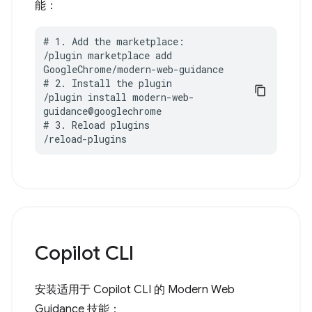
能：
# 1. Add the marketplace:

/plugin marketplace add 
GoogleChrome/modern-web-guidance

# 2. Install the plugin

/plugin install modern-web-
guidance@googlechrome

# 3. Reload plugins

/reload-plugins
Copilot CLI
安装适用于 Copilot CLI 的 Modern Web
Guidance 技能：