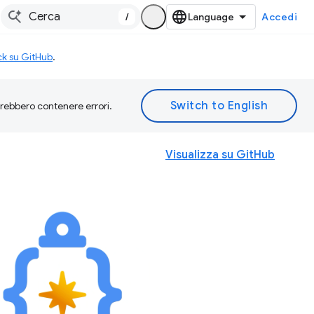
/
Accedi
ck su GitHub
.
otrebbero contenere errori.
Visualizza su GitHub