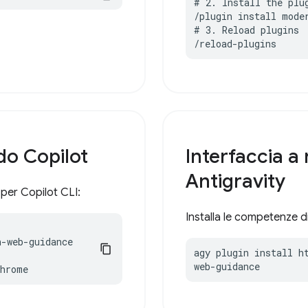
# 2. Install the plug
/plugin install moder
# 3. Reload plugins

/reload-plugins
do Copilot
Interfaccia a
Antigravity
per Copilot CLI:
Installa le competenze 
-web-guidance

agy plugin install h
web-guidance
chrome