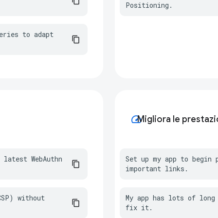
Positioning.
ries to adapt 
speed
Migliora le prestazi
 latest WebAuthn 
Set up my app to begin p
important links.
SP) without 
My app has lots of long 
fix it.