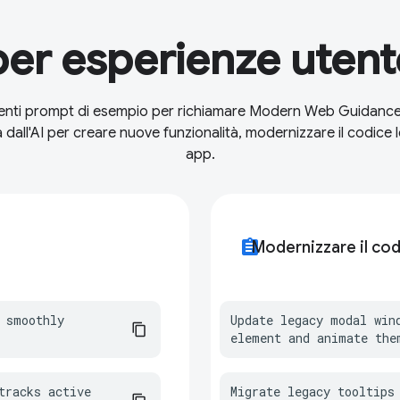
er esperienze utente
enti prompt di esempio per richiamare Modern Web Guidance n
dall'AI per creare nuove funzionalità, modernizzare il codice l
app.
assignment
Modernizzare il cod
 smoothly 
Update legacy modal win
element and animate the
racks active 
Migrate legacy tooltips 