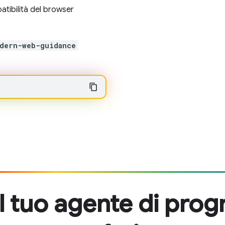
atibilità del browser
dern-web-guidance
il tuo agente di pro