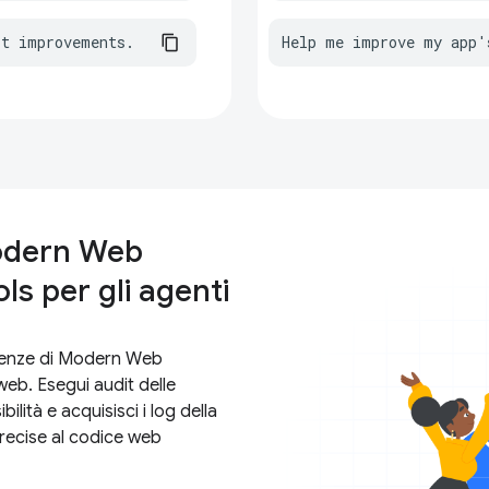
st improvements.
Help me improve my app'
Modern Web
 per gli agenti
tenze di Modern Web
web. Esegui audit delle
ilità e acquisisci i log della
recise al codice web