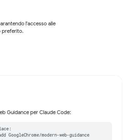
garantendo l'accesso alle
 preferito.
n Web Guidance per Claude Code:
ace:

add GoogleChrome/modern-web-guidance
