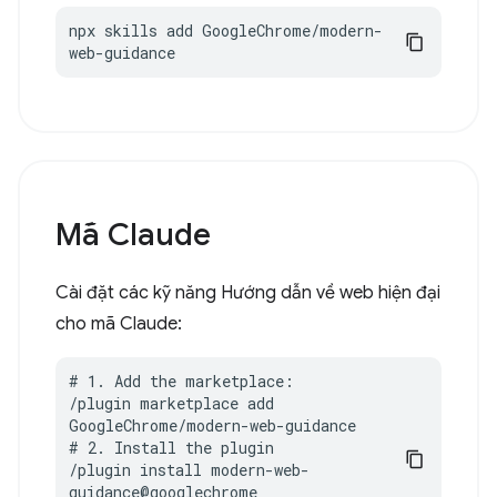
npx skills add GoogleChrome/modern-
web-guidance
Mã Claude
Cài đặt các kỹ năng Hướng dẫn về web hiện đại
cho mã Claude:
# 1. Add the marketplace:

/plugin marketplace add 
GoogleChrome/modern-web-guidance

# 2. Install the plugin

/plugin install modern-web-
guidance@googlechrome
