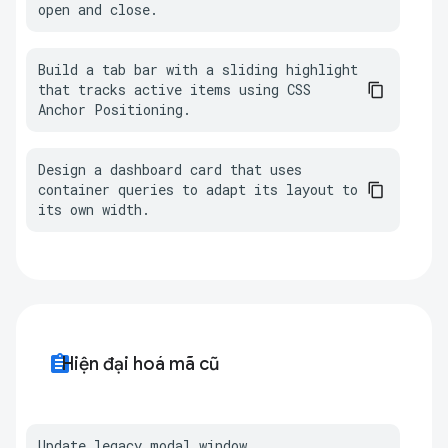
open and close.
Build a tab bar with a sliding highlight 
that tracks active items using CSS 
Anchor Positioning.
Design a dashboard card that uses 
container queries to adapt its layout to 
its own width.
assignment
Hiện đại hoá mã cũ
Update legacy modal window 