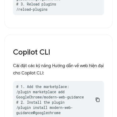
# 3. Reload plugins

/reload-plugins
Copilot CLI
Cài đặt các kỹ năng Hướng dẫn về web hiện đại
cho Copilot CLI:
# 1. Add the marketplace:

/plugin marketplace add 
GoogleChrome/modern-web-guidance

# 2. Install the plugin

/plugin install modern-web-
guidance@googlechrome