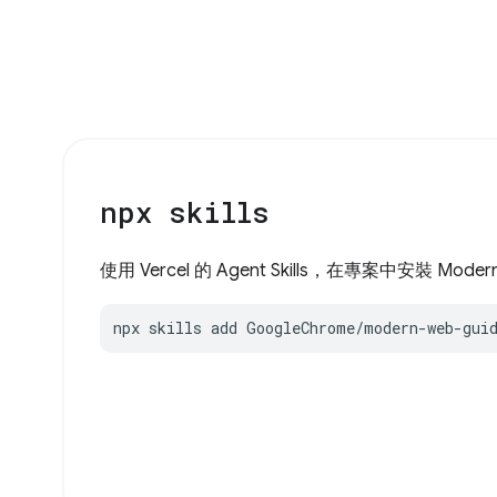
npx skills
使用 Vercel 的 Agent Skills，在專案中安裝 Moder
npx skills add GoogleChrome/modern-web-gui