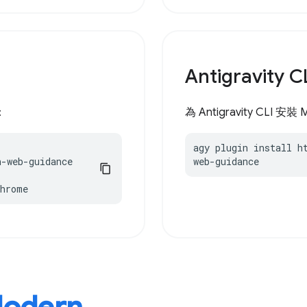
Antigravity C
：
為 Antigravity CLI 安裝
agy plugin install h
-web-guidance

web-guidance
chrome
odern