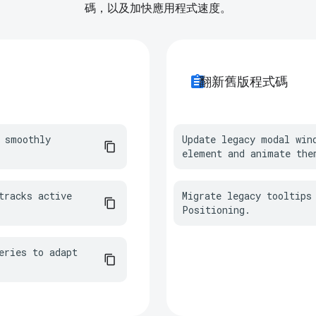
碼，以及加快應用程式速度。
assignment
翻新舊版程式碼
 smoothly 
Update legacy modal win
element and animate the
racks active 
Migrate legacy tooltips 
Positioning.
ries to adapt 