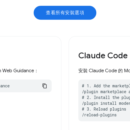
查看所有安裝選項
Claude Code
n Web Guidance：
安裝 Claude Code 的 M
dance
# 1. Add the marketpl
/plugin marketplace 
# 2. Install the plug
/plugin install moder
# 3. Reload plugins

/reload-plugins