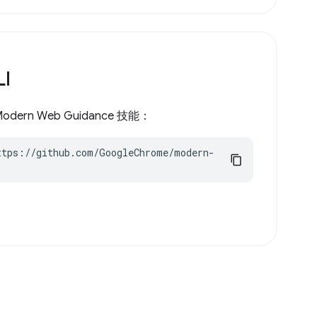
LI
 Modern Web Guidance 技能：
ttps://github.com/GoogleChrome/modern-