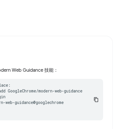
odern Web Guidance 技能：
ace:

add GoogleChrome/modern-web-guidance

in

n-web-guidance@googlechrome
