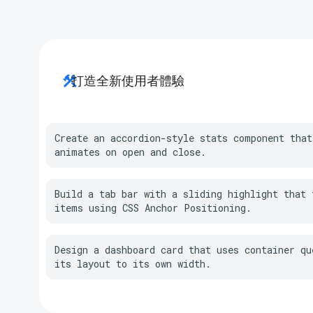
construction
打造全新使用者體驗
Create an accordion-style stats component that
animates on open and close.
Build a tab bar with a sliding highlight that t
items using CSS Anchor Positioning.
Design a dashboard card that uses container que
its layout to its own width.