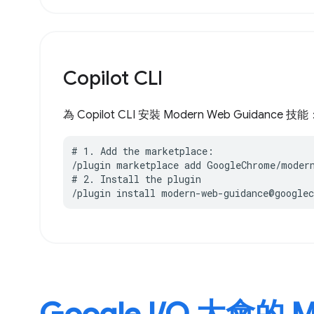
Copilot CLI
為 Copilot CLI 安裝 Modern Web Guidance 技能
# 1. Add the marketplace:

/plugin marketplace add GoogleChrome/modern
# 2. Install the plugin

/plugin install modern-web-guidance@google
Google I/O 大會的 M