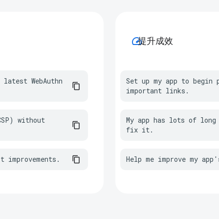
speed
提升成效
 latest WebAuthn 
Set up my app to begin p
important links.
SP) without 
My app has lots of long 
fix it.
st improvements.
Help me improve my app'