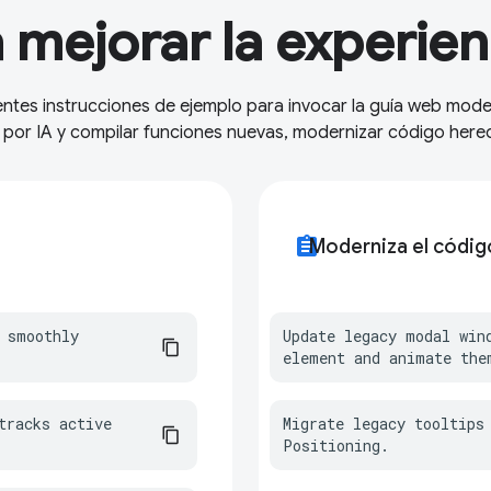
mejorar la experien
entes instrucciones de ejemplo para invocar la guía web moder
 por IA y compilar funciones nuevas, modernizar código hered
assignment
Moderniza el códi
 smoothly 
Update legacy modal win
element and animate the
racks active 
Migrate legacy tooltips 
Positioning.