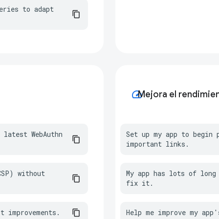
ries to adapt 
speed
Mejora el rendimie
 latest WebAuthn 
Set up my app to begin p
important links.
SP) without 
My app has lots of long 
fix it.
st improvements.
Help me improve my app'