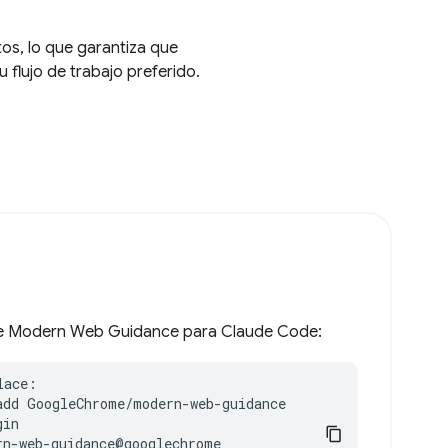
s, lo que garantiza que
flujo de trabajo preferido.
s de Modern Web Guidance para Claude Code:
ace:

add GoogleChrome/modern-web-guidance

in

n-web-guidance@googlechrome
