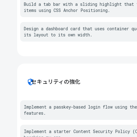
Build a tab bar with a sliding highlight that t
items using CSS Anchor Positioning.
Design a dashboard card that uses container que
its layout to its own width.
security
セキュリティの強化
Implement a passkey-based login flow using the
features.
Implement a starter Content Security Policy (C