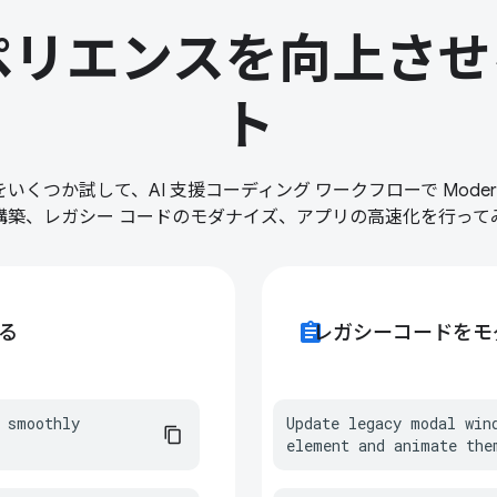
ペリエンスを向上さ
ト
くつか試して、AI 支援コーディング ワークフローで Modern We
構築、レガシー コードのモダナイズ、アプリの高速化を行って
assignment
る
レガシーコードをモ
 smoothly 
Update legacy modal win
element and animate the