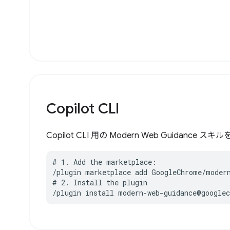
Copilot CLI
Copilot CLI 用の Modern Web Guidanc
# 1. Add the marketplace:

/plugin marketplace add GoogleChrome/modern
# 2. Install the plugin

/plugin install modern-web-guidance@google