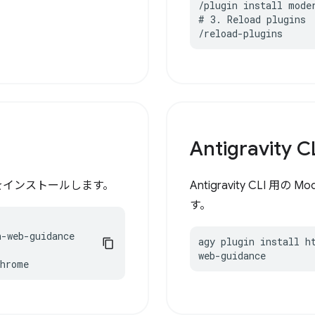
/plugin install moder
# 3. Reload plugins

/reload-plugins
Antigravity C
e スキルをインストールします。
Antigravity CLI 用
す。
-web-guidance

agy plugin install h
web-guidance
chrome