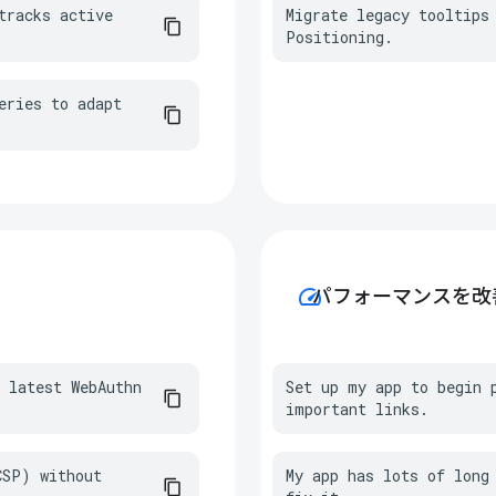
racks active 
Migrate legacy tooltips 
Positioning.
ries to adapt 
speed
パフォーマンスを改
 latest WebAuthn 
Set up my app to begin p
important links.
SP) without 
My app has lots of long 