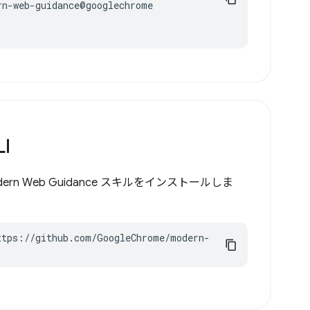
n-web-guidance@googlechrome

LI
の Modern Web Guidance スキルをインストールしま
ttps://github.com/GoogleChrome/modern-