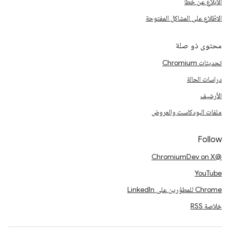
الإبلاغ عن خطأ
الاطّلاع على المشاكل المفتوحة
محتوى ذو صلة
تحديثات Chromium
دراسات الحالة
الأرشيف
ملفات البودكاست والعروض
Follow
@ChromiumDev on X
YouTube
Chrome للمطوّرين على LinkedIn
خلاصة RSS