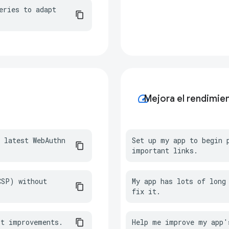
ries to adapt 
speed
Mejora el rendimie
 latest WebAuthn 
Set up my app to begin p
important links.
SP) without 
My app has lots of long 
fix it.
st improvements.
Help me improve my app'