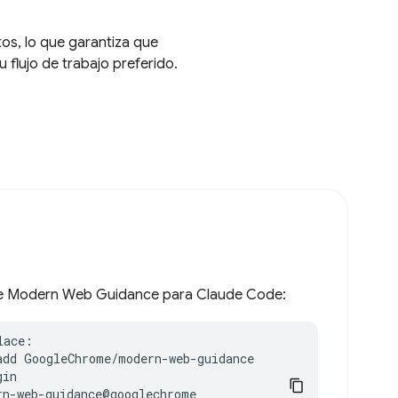
s, lo que garantiza que
flujo de trabajo preferido.
s de Modern Web Guidance para Claude Code:
ace:

add GoogleChrome/modern-web-guidance

in

n-web-guidance@googlechrome
