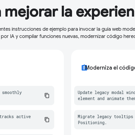
mejorar la experien
entes instrucciones de ejemplo para invocar la guía web moder
 por IA y compilar funciones nuevas, modernizar código hered
assignment
Moderniza el códi
 smoothly 
Update legacy modal win
element and animate the
racks active 
Migrate legacy tooltips 
Positioning.