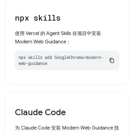
npx skills
使用 Vercel 的 Agent Skills 在项目中安装
Modern Web Guidance：
npx skills add GoogleChrome/modern-
web-guidance
Claude Code
为 Claude Code 安装 Modern Web Guidance 技