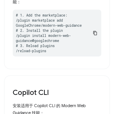
能：
# 1. Add the marketplace:

/plugin marketplace add 
GoogleChrome/modern-web-guidance

# 2. Install the plugin

/plugin install modern-web-
guidance@googlechrome

# 3. Reload plugins

/reload-plugins
Copilot CLI
安装适用于 Copilot CLI 的 Modern Web
Guidance 技能：