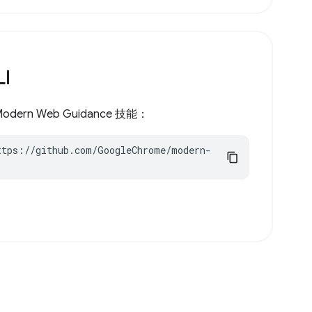
LI
 Modern Web Guidance 技能：
ttps://github.com/GoogleChrome/modern-