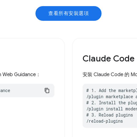
查看所有安裝選項
Claude Code
n Web Guidance：
安裝 Claude Code 的 M
dance
# 1. Add the marketpl
/plugin marketplace 
# 2. Install the plug
/plugin install moder
# 3. Reload plugins

/reload-plugins