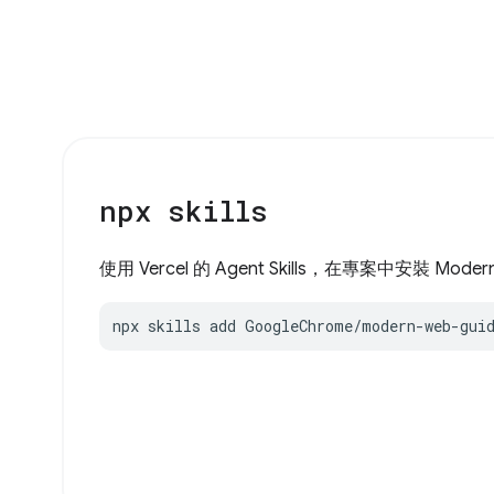
npx skills
使用 Vercel 的 Agent Skills，在專案中安裝 Moder
npx skills add GoogleChrome/modern-web-gui