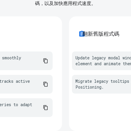
碼，以及加快應用程式速度。
assignment
翻新舊版程式碼
 smoothly 
Update legacy modal win
element and animate the
racks active 
Migrate legacy tooltips 
Positioning.
ries to adapt 