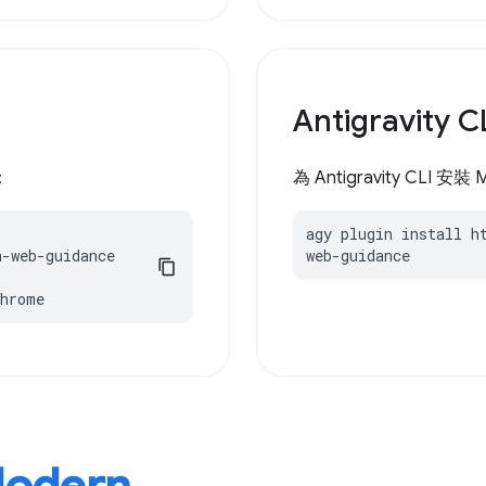
Antigravity C
：
為 Antigravity CLI 安裝
agy plugin install h
-web-guidance

web-guidance
chrome
odern