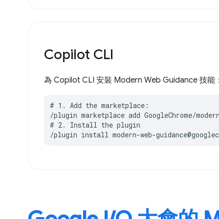
Copilot CLI
為 Copilot CLI 安裝 Modern Web Guidance 技能
# 1. Add the marketplace:

/plugin marketplace add GoogleChrome/modern
# 2. Install the plugin

/plugin install modern-web-guidance@google
Google I/O 大會的 M