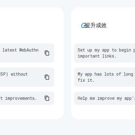
speed
提升成效
 latest WebAuthn 
Set up my app to begin p
important links.
SP) without 
My app has lots of long 
fix it.
st improvements.
Help me improve my app'