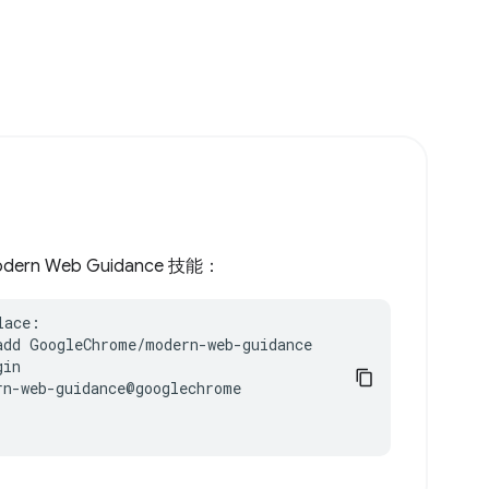
odern Web Guidance 技能：
ace:

add GoogleChrome/modern-web-guidance

in

n-web-guidance@googlechrome
