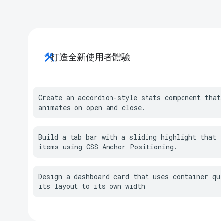
construction
打造全新使用者體驗
Create an accordion-style stats component that
animates on open and close.
Build a tab bar with a sliding highlight that t
items using CSS Anchor Positioning.
Design a dashboard card that uses container que
its layout to its own width.