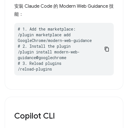
安裝 Claude Code 的 Modern Web Guidance 技
能：
# 1. Add the marketplace:

/plugin marketplace add 
GoogleChrome/modern-web-guidance

# 2. Install the plugin

/plugin install modern-web-
guidance@googlechrome

# 3. Reload plugins

/reload-plugins
Copilot CLI