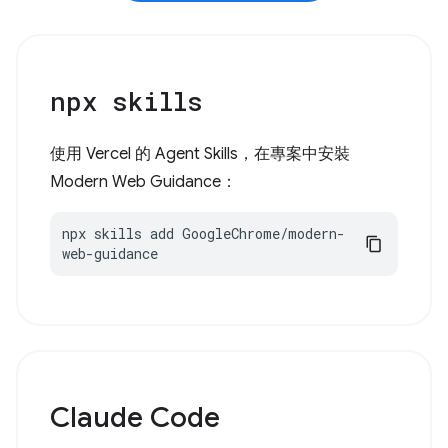
npx skills
使用 Vercel 的 Agent Skills，在專案中安裝
Modern Web Guidance：
npx skills add GoogleChrome/modern-
web-guidance
Claude Code