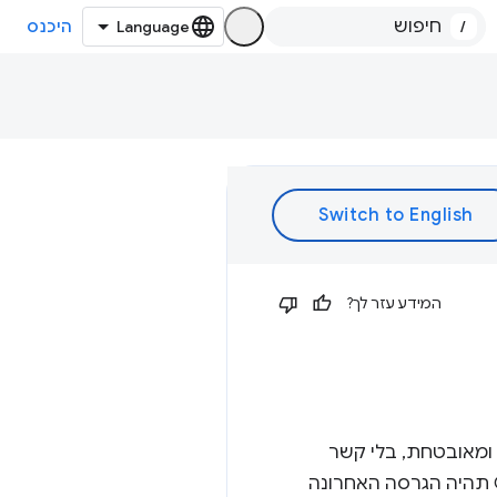
/
היכנס
המידע עזר לך?
 בדפדפן בצורה יעילה ומאובטחת, בלי קשר
למערכת ההפעלה של המשתמש. NaCl הוצא משימוש בשנת 2020. גרסה 138 של ChromeOS תהיה הגרסה האחרונה