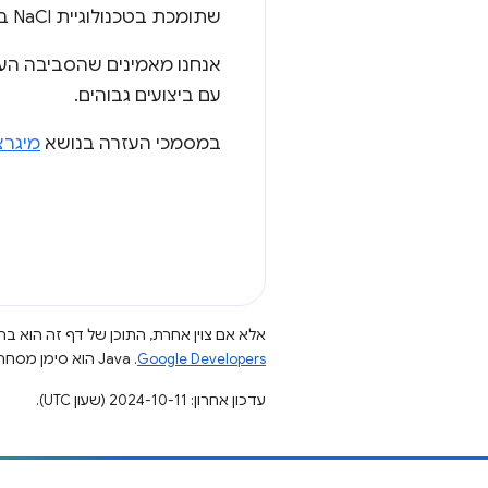
שתומכת בטכנולוגיית NaCl ב-ChromeOS.
אנחנו מאמינים שהסביבה ה
עם ביצועים גבוהים.
במסמכי העזרה בנושא
מיגרצ
אלא אם צוין אחרת, התוכן של דף זה הוא ברי
Google Developers‏
.‏ Java הוא סימן מסחרי רשום של חברת Oracle ו/או של השותפים העצמאיים שלה.
עדכון אחרון: 2024-10-11 (שעון UTC).