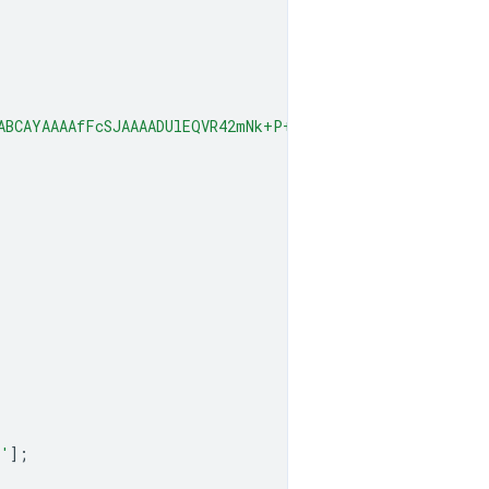
ABCAYAAAAfFcSJAAAADUlEQVR42mNk+P+/HgAFhAJ/wlseKgAAAABJR
e'
];