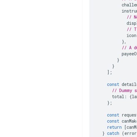
challe
instru
// N
disp
// T
icon
},
// A d
payeeO
}
}
];
const
detail
// Dummy s
total
:
{
la
};
const
reques
const
canMak
return
[
canM
}
catch
(
error