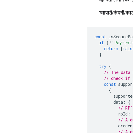
यह पता लगाने के ल
व्यापारी/कंपनी/का
const
isSecurePa
if
(
!
'Payment
return
[
fals
}
try
{
// The data 
// check if 
const
suppor
{
supporte
data
:
{
// RP'
rpId
:
// A d
creden
// A d