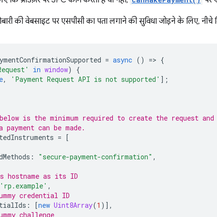
िए कि ब्राउज़र पर SPC काम करता है या नहीं,
पर ए
रोबारी की वेबसाइट पर एसपीसी का पता लगाने की सुविधा जोड़ने के लिए, नीच
ymentConfirmationSupported
=
async
()
=
>
{
Request'
in
window
)
{
e
,
'Payment Request API is not supported'
];
below is the minimum required to create the request and
a payment can be made.
tedInstruments
=
[
dMethods
:
"secure-payment-confirmation"
,
s hostname as its ID
'rp.example'
,
ummy credential ID
tialIds
:
[
new
Uint8Array
(
1
)],
ummy challenge