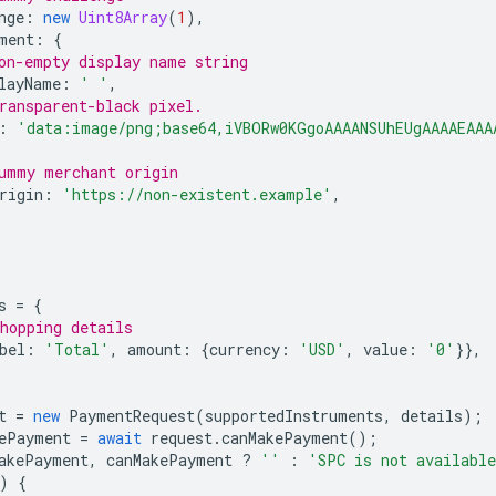
nge
:
new
Uint8Array
(
1
),
ment
:
{
on-empty display name string
layName
:
' '
,
ransparent-black pixel.
:
'data:image/png;base64,iVBORw0KGgoAAAANSUhEUgAAAAEAAA
ummy merchant origin
rigin
:
'https://non-existent.example'
,
s
=
{
hopping details
bel
:
'Total'
,
amount
:
{
currency
:
'USD'
,
value
:
'0'
}},
t
=
new
PaymentRequest
(
supportedInstruments
,
details
);
ePayment
=
await
request
.
canMakePayment
();
akePayment
,
canMakePayment
?
''
:
'SPC is not availabl
)
{