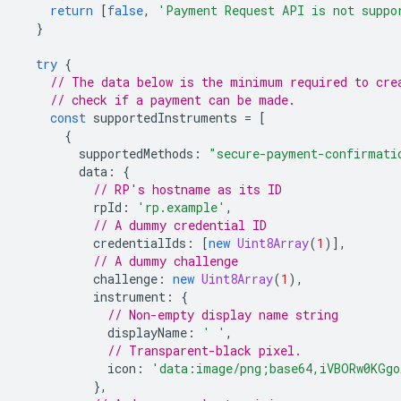
return
[
false
,
'Payment Request API is not suppo
}
try
{
// The data below is the minimum required to cre
// check if a payment can be made.
const
supportedInstruments
=
[
{
supportedMethods
:
"secure-payment-confirmati
data
:
{
// RP's hostname as its ID
rpId
:
'rp.example'
,
// A dummy credential ID
credentialIds
:
[
new
Uint8Array
(
1
)],
// A dummy challenge
challenge
:
new
Uint8Array
(
1
),
instrument
:
{
// Non-empty display name string
displayName
:
' '
,
// Transparent-black pixel.
icon
:
'data:image/png;base64,iVBORw0KGgo
},