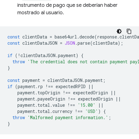
instrumento de pago que se deberían haber
mostrado al usuario.
const
clientData
=
base64url
.
decode
(
response
.
clientD
const
clientDataJSON
=
JSON
.
parse
(
clientData
);
if
(
!
clientDataJSON
.
payment
)
{
throw
'The credential does not contain payment pay
}
const
payment
=
clientDataJSON
.
payment
;
if
(
payment
.
rp
!==
expectedRPID
||
payment
.
topOrigin
!==
expectedOrigin
||
payment
.
payeeOrigin
!==
expectedOrigin
||
payment
.
total
.
value
!==
'15.00'
||
payment
.
total
.
currency
!==
'USD'
)
{
throw
'Malformed payment information.'
;
}