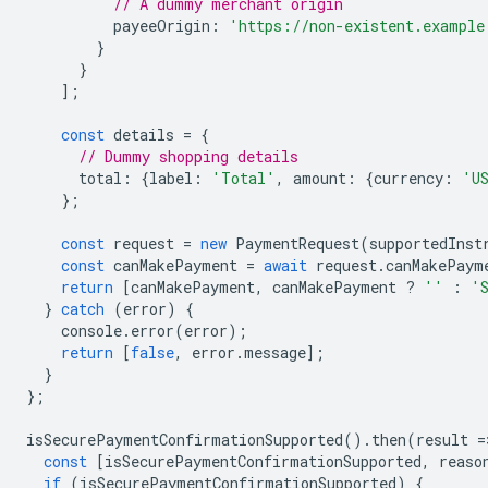
// A dummy merchant origin
payeeOrigin
:
'https://non-existent.example
}
}
];
const
details
=
{
// Dummy shopping details
total
:
{
label
:
'Total'
,
amount
:
{
currency
:
'U
};
const
request
=
new
PaymentRequest
(
supportedInst
const
canMakePayment
=
await
request
.
canMakePaym
return
[
canMakePayment
,
canMakePayment
?
''
:
'
}
catch
(
error
)
{
console
.
error
(
error
);
return
[
false
,
error
.
message
];
}
};
isSecurePaymentConfirmationSupported
().
then
(
result
=
const
[
isSecurePaymentConfirmationSupported
,
reaso
if
(
isSecurePaymentConfirmationSupported
)
{