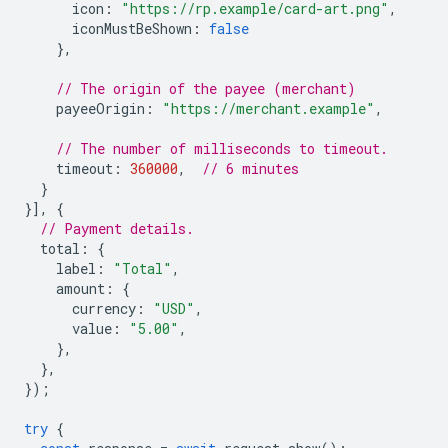
icon
:
"https://rp.example/card-art.png"
,
iconMustBeShown
:
false
},
// The origin of the payee (merchant)
payeeOrigin
:
"https://merchant.example"
,
// The number of milliseconds to timeout.
timeout
:
360000
,
// 6 minutes
}
}],
{
// Payment details.
total
:
{
label
:
"Total"
,
amount
:
{
currency
:
"USD"
,
value
:
"5.00"
,
},
},
});
try
{