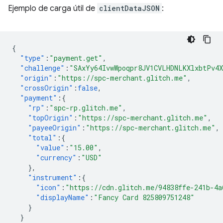
Ejemplo de carga útil de
clientDataJSON
:
{
"type"
:
"payment.get"
,
"challenge"
:
"SAxYy64IvwWpoqpr8JV1CVLHDNLKXlxbtPv4
"origin"
:
"https://spc-merchant.glitch.me"
,
"crossOrigin"
:
false
,
"payment"
:{
"rp"
:
"spc-rp.glitch.me"
,
"topOrigin"
:
"https://spc-merchant.glitch.me"
,
"payeeOrigin"
:
"https://spc-merchant.glitch.me"
,
"total"
:{
"value"
:
"15.00"
,
"currency"
:
"USD"
},
"instrument"
:{
"icon"
:
"https://cdn.glitch.me/94838ffe-241b-4a
"displayName"
:
"Fancy Card 825809751248"
}
}