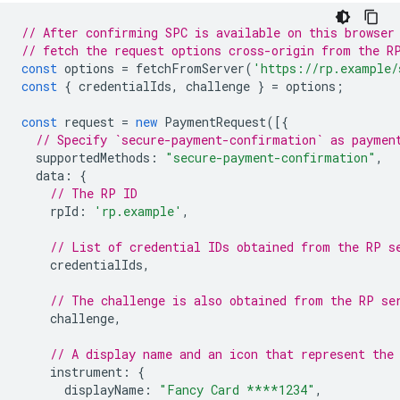
// After confirming SPC is available on this browser
// fetch the request options cross-origin from the R
const
options
=
fetchFromServer
(
'https://rp.example/
const
{
credentialIds
,
challenge
}
=
options
;
const
request
=
new
PaymentRequest
([{
// Specify `secure-payment-confirmation` as paymen
supportedMethods
:
"secure-payment-confirmation"
,
data
:
{
// The RP ID
rpId
:
'rp.example'
,
// List of credential IDs obtained from the RP s
credentialIds
,
// The challenge is also obtained from the RP se
challenge
,
// A display name and an icon that represent the
instrument
:
{
displayName
:
"Fancy Card ****1234"
,