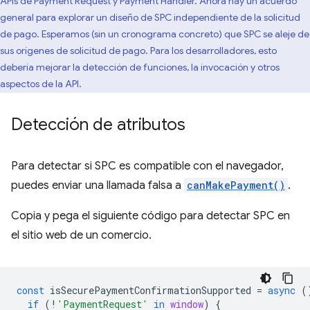
APIs de Payment Request y Payment Handler. Ahora hay un acuerdo
general para explorar un diseño de SPC independiente de la solicitud
de pago. Esperamos (sin un cronograma concreto) que SPC se aleje de
sus orígenes de solicitud de pago. Para los desarrolladores, esto
debería mejorar la detección de funciones, la invocación y otros
aspectos de la API.
Detección de atributos
Para detectar si SPC es compatible con el navegador,
puedes enviar una llamada falsa a
canMakePayment()
.
Copia y pega el siguiente código para detectar SPC en
el sitio web de un comercio.
const
isSecurePaymentConfirmationSupported
=
async
(
if
(
!
'PaymentRequest'
in
window
)
{