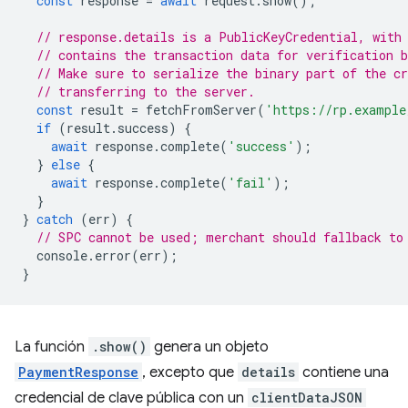
const
response
=
await
request
.
show
();
// response.details is a PublicKeyCredential, with
// contains the transaction data for verification b
// Make sure to serialize the binary part of the cr
// transferring to the server.
const
result
=
fetchFromServer
(
'https://rp.example
if
(
result
.
success
)
{
await
response
.
complete
(
'success'
);
}
else
{
await
response
.
complete
(
'fail'
);
}
}
catch
(
err
)
{
// SPC cannot be used; merchant should fallback to
console
.
error
(
err
);
}
La función
.show()
genera un objeto
PaymentResponse
, excepto que
details
contiene una
credencial de clave pública con un
clientDataJSON