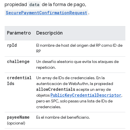
propiedad
data
de la forma de pago,
SecurePaymentConfirmationRequest
.
Parámetro
Descripción
rp
Id
El nombre de host del origen del RP como ID de
RP
challenge
Un desafío aleatorio que evita los ataques de
repetición.
credential
Un array de IDs de credenciales. En la
Ids
autenticación de WebAuthn, la propiedad
allow
Credentials
acepta un array de
PublicKeyCredentialDescriptor
objetos
,
pero en SPC, solo pasas una lista de IDs de
credenciales.
payee
Name
Es el nombre del beneficiario.
(opcional)