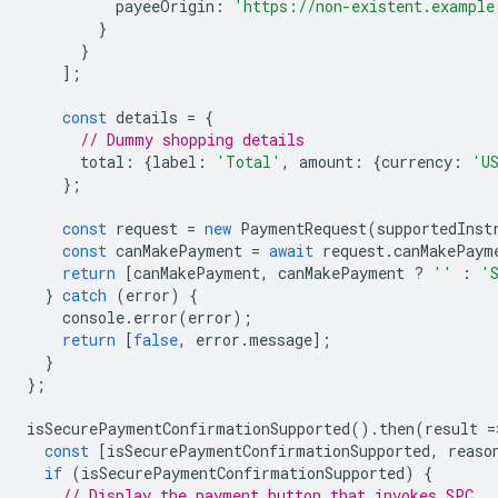
payeeOrigin
:
'https://non-existent.example
}
}
];
const
details
=
{
// Dummy shopping details
total
:
{
label
:
'Total'
,
amount
:
{
currency
:
'U
};
const
request
=
new
PaymentRequest
(
supportedInst
const
canMakePayment
=
await
request
.
canMakePaym
return
[
canMakePayment
,
canMakePayment
?
''
:
'
}
catch
(
error
)
{
console
.
error
(
error
);
return
[
false
,
error
.
message
];
}
};
isSecurePaymentConfirmationSupported
().
then
(
result
=
const
[
isSecurePaymentConfirmationSupported
,
reaso
if
(
isSecurePaymentConfirmationSupported
)
{
// Display the payment button that invokes SPC.