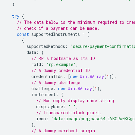
}
try
{
// The data below is the minimum required to cre
// check if a payment can be made.
const
supportedInstruments
=
[
{
supportedMethods
:
"secure-payment-confirmati
data
:
{
// RP's hostname as its ID
rpId
:
'rp.example'
,
// A dummy credential ID
credentialIds
:
[
new
Uint8Array
(
1
)],
// A dummy challenge
challenge
:
new
Uint8Array
(
1
),
instrument
:
{
// Non-empty display name string
displayName
:
' '
,
// Transparent-black pixel.
icon
:
'data:image/png;base64,iVBORw0KGgo
},
// A dummy merchant origin