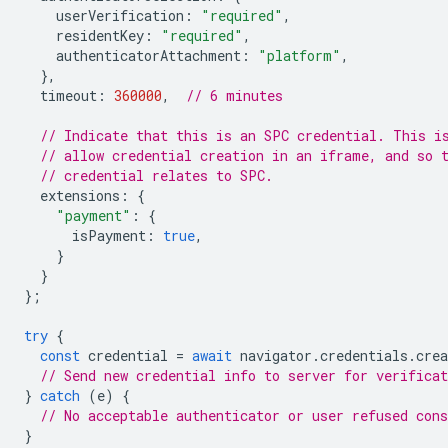
userVerification
:
"required"
,
residentKey
:
"required"
,
authenticatorAttachment
:
"platform"
,
},
timeout
:
360000
,
// 6 minutes
// Indicate that this is an SPC credential. This i
// allow credential creation in an iframe, and so 
// credential relates to SPC.
extensions
:
{
"payment"
:
{
isPayment
:
true
,
}
}
};
try
{
const
credential
=
await
navigator
.
credentials
.
crea
// Send new credential info to server for verificat
}
catch
(
e
)
{
// No acceptable authenticator or user refused cons
}