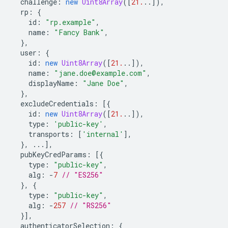
challenge
:
new
Uint8Array
([
21.
..]),
rp
:
{
id
:
"rp.example"
,
name
:
"Fancy Bank"
,
},
user
:
{
id
:
new
Uint8Array
([
21.
..]),
name
:
"jane.doe@example.com"
,
displayName
:
"Jane Doe"
,
},
excludeCredentials
:
[{
id
:
new
Uint8Array
([
21.
..]),
type
:
'public-key'
,
transports
:
[
'internal'
],
},
...],
pubKeyCredParams
:
[{
type
:
"public-key"
,
alg
:
-
7
// "ES256"
},
{
type
:
"public-key"
,
alg
:
-
257
// "RS256"
}],
authenticatorSelection
:
{