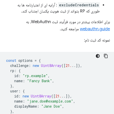
excludeCredentials
: آرایه ای از اعتبارنامه ها به
طوری که RP بتواند از ثبت هویت یکسان اجتناب کند.
برای اطلاعات بیشتر در مورد فرآیند ثبت WebAuthn، به
webauthn.guide
مراجعه کنید.
نمونه کد ثبت نام:
const
options
=
{
challenge
:
new
Uint8Array
([
21.
..]),
rp
:
{
id
:
"rp.example"
,
name
:
"Fancy Bank"
,
},
user
:
{
id
:
new
Uint8Array
([
21.
..]),
name
:
"jane.doe@example.com"
,
displayName
:
"Jane Doe"
,
},