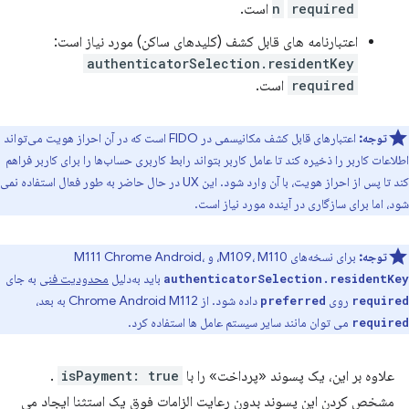
required
n
است.
اعتبارنامه های قابل کشف (کلیدهای ساکن) مورد نیاز است:
authenticatorSelection.residentKey
required
است.
توجه:
اعتبارهای قابل کشف مکانیسمی در FIDO است که در آن احراز هویت می‌تواند
اطلاعات کاربر را ذخیره کند تا عامل کاربر بتواند رابط کاربری حساب‌ها را برای کاربر فراهم
کند تا پس از احراز هویت، با آن وارد شود. این UX در حال حاضر به طور فعال استفاده نمی
شود، اما برای سازگاری در آینده مورد نیاز است.
توجه:
برای نسخه‌های M109، M110، و M111 Chrome Android،
باید به‌دلیل
محدودیت فنی
به جای
authenticatorSelection.residentKey
روی
داده شود. از Chrome Android M112 به بعد،
preferred
required
می توان مانند سایر سیستم عامل ها استفاده کرد.
required
علاوه بر این، یک پسوند «پرداخت» را با
isPayment: true
.
مشخص کردن این پسوند بدون رعایت الزامات فوق یک استثنا ایجاد می