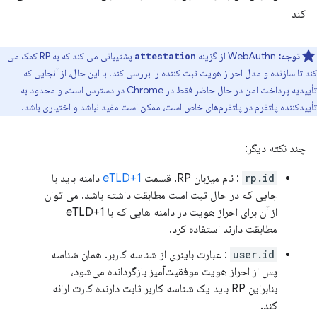
کند
توجه:
WebAuthn از گزینه
پشتیبانی می کند که به RP کمک می
attestation
کند تا سازنده و مدل احراز هویت ثبت کننده را بررسی کند. با این حال، از آنجایی که
تأییدیه پرداخت امن در حال حاضر فقط در Chrome در دسترس است، و محدود به
تأییدکننده پلتفرم در پلتفرم‌های خاص است، ممکن است مفید نباشد و اختیاری باشد.
چند نکته دیگر:
rp.id
: نام میزبان RP. قسمت
eTLD+1
دامنه باید با
جایی که در حال ثبت است مطابقت داشته باشد. می توان
از آن برای احراز هویت در دامنه هایی که با eTLD+1
مطابقت دارند استفاده کرد.
user.id
: عبارت باینری از شناسه کاربر. همان شناسه
پس از احراز هویت موفقیت‌آمیز بازگردانده می‌شود،
بنابراین RP باید یک شناسه کاربر ثابت دارنده کارت ارائه
کند.