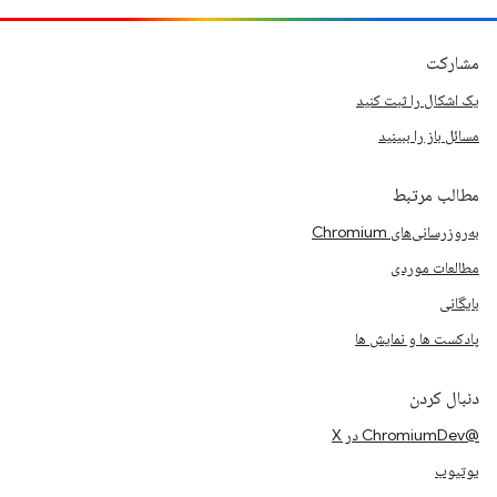
مشارکت
یک اشکال را ثبت کنید
مسائل باز را ببینید
مطالب مرتبط
به‌روزرسانی‌های Chromium
مطالعات موردی
بایگانی
پادکست ها و نمایش ها
دنبال کردن
@ChromiumDev در X
یوتیوب