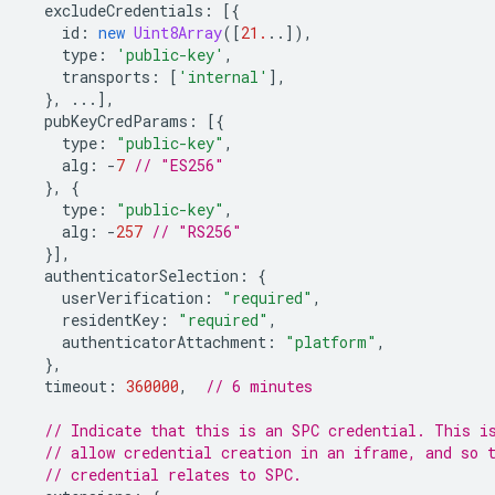
excludeCredentials
:
[{
id
:
new
Uint8Array
([
21.
..]),
type
:
'public-key'
,
transports
:
[
'internal'
],
},
...],
pubKeyCredParams
:
[{
type
:
"public-key"
,
alg
:
-
7
// "ES256"
},
{
type
:
"public-key"
,
alg
:
-
257
// "RS256"
}],
authenticatorSelection
:
{
userVerification
:
"required"
,
residentKey
:
"required"
,
authenticatorAttachment
:
"platform"
,
},
timeout
:
360000
,
// 6 minutes
// Indicate that this is an SPC credential. This i
// allow credential creation in an iframe, and so 
// credential relates to SPC.