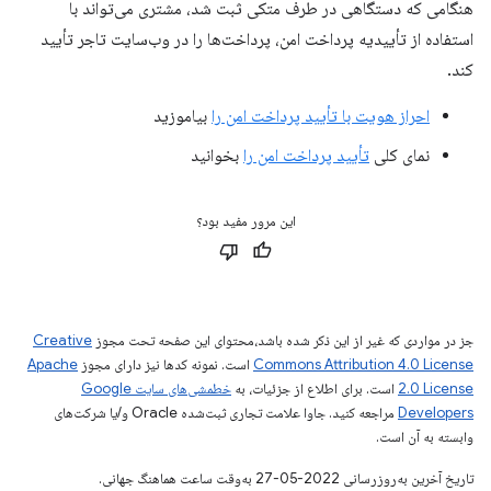
هنگامی که دستگاهی در طرف متکی ثبت شد، مشتری می‌تواند با
استفاده از تأییدیه پرداخت امن، پرداخت‌ها را در وب‌سایت تاجر تأیید
کند.
احراز هویت با تأیید پرداخت امن را
بیاموزید
نمای کلی
تأیید پرداخت امن را
بخوانید
این مرور مفید بود؟
جز در مواردی که غیر از این ذکر شده باشد،‌محتوای این صفحه تحت مجوز
Creative
Commons Attribution 4.0 License
است. نمونه کدها نیز دارای مجوز
Apache
2.0 License
است. برای اطلاع از جزئیات، به
خطمشی‌های سایت Google
Developers‏
مراجعه کنید. جاوا علامت تجاری ثبت‌شده Oracle و/یا شرکت‌های
وابسته به آن است.
تاریخ آخرین به‌روزرسانی 2022-05-27 به‌وقت ساعت هماهنگ جهانی.