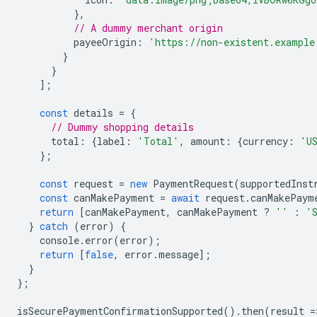
},
// A dummy merchant origin
payeeOrigin
:
'https://non-existent.example
}
}
];
const
details
=
{
// Dummy shopping details
total
:
{
label
:
'Total'
,
amount
:
{
currency
:
'U
};
const
request
=
new
PaymentRequest
(
supportedInst
const
canMakePayment
=
await
request
.
canMakePaym
return
[
canMakePayment
,
canMakePayment
?
''
:
'
}
catch
(
error
)
{
console
.
error
(
error
);
return
[
false
,
error
.
message
];
}
};
isSecurePaymentConfirmationSupported
().
then
(
result
=