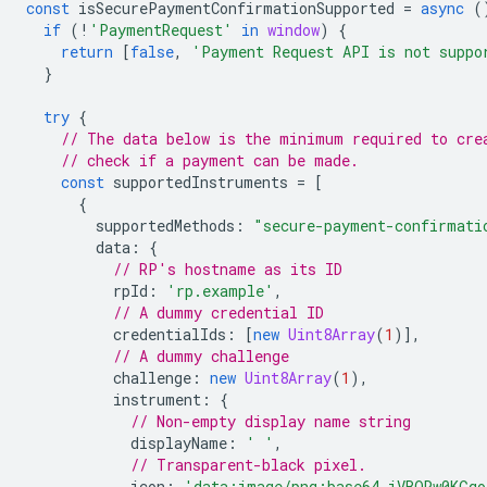
const
isSecurePaymentConfirmationSupported
=
async
(
if
(
!
'PaymentRequest'
in
window
)
{
return
[
false
,
'Payment Request API is not suppo
}
try
{
// The data below is the minimum required to cre
// check if a payment can be made.
const
supportedInstruments
=
[
{
supportedMethods
:
"secure-payment-confirmati
data
:
{
// RP's hostname as its ID
rpId
:
'rp.example'
,
// A dummy credential ID
credentialIds
:
[
new
Uint8Array
(
1
)],
// A dummy challenge
challenge
:
new
Uint8Array
(
1
),
instrument
:
{
// Non-empty display name string
displayName
:
' '
,
// Transparent-black pixel.
icon
:
'data:image/png;base64,iVBORw0KGgo