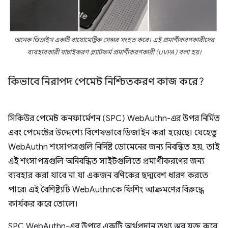
অনেক ডিভাইস একটি বায়োমেট্রিক সেন্সর সংহত করে। এই প্রমাণীকরণকারীদের
ব্যবহারকারী যাচাইকরণ প্ল্যাটফর্ম প্রমাণীকরণকারী (UVPA) বলা হয়।
কিভাবে নিরাপদ পেমেন্ট নিশ্চিতকরণ কাজ করে?
সিকিউর পেমেন্ট কনফার্মেশন (SPC) WebAuthn-এর উপর নির্মিত
এবং পেমেন্টের উদ্দেশ্যে বিশেষভাবে ডিজাইন করা হয়েছে। যেহেতু
WebAuthn শংসাপত্রগুলি নির্দিষ্ট ডোমেনের জন্য নিবন্ধিত হয়, তাই
এই শংসাপত্রগুলি অনিবন্ধিত সাইটগুলিতে প্রমাণীকরণের জন্য
ব্যবহার করা যাবে না যা একজন বণিকের ছদ্মবেশ ধারণ করতে
পারে৷ এই বৈশিষ্ট্যটি WebAuthnকে ফিশিং আক্রমণের বিরুদ্ধে
কার্যকর করে তোলে।
SPC WebAuthn-এর উপরে একটি অর্থপ্রদান তথ্য স্তর যুক্ত করে