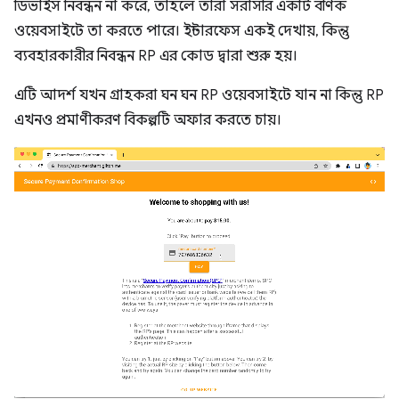
ডিভাইস নিবন্ধন না করে, তাহলে তারা সরাসরি একটি বণিক
ওয়েবসাইটে তা করতে পারে। ইন্টারফেস একই দেখায়, কিন্তু
ব্যবহারকারীর নিবন্ধন RP এর কোড দ্বারা শুরু হয়।
এটি আদর্শ যখন গ্রাহকরা ঘন ঘন RP ওয়েবসাইটে যান না কিন্তু RP
এখনও প্রমাণীকরণ বিকল্পটি অফার করতে চায়।