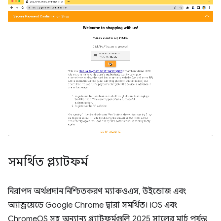
সমর্থিত প্ল্যাটফর্ম
নিরাপদ অর্থপ্রদান নিশ্চিতকরণ ম্যাকওএস, উইন্ডোজ এবং
অ্যান্ড্রয়েডে Google Chrome দ্বারা সমর্থিত। iOS এবং
ChromeOS সহ অন্যান্য প্ল্যাটফর্মগুলি 2025 সালের মার্চ পর্যন্ত