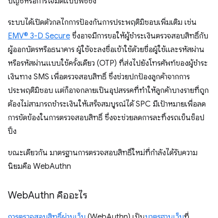
บัญชีหรือการโจมตีแบบฟิชชิง
ระบบได้เปิดตัวกลไกการป้องกันการประพฤติมิชอบเพิ่มเติม เช่น
EMV® 3-D Secure
ซึ่งอาจมีการขอให้ผู้ชำระเงินตรวจสอบสิทธิ์กับ
ผู้ออกบัตรหรือธนาคาร ผู้ใช้จะลงชื่อเข้าใช้ด้วยชื่อผู้ใช้และรหัสผ่าน
หรือรหัสผ่านแบบใช้ครั้งเดียว (OTP) ที่ส่งไปยังโทรศัพท์ของผู้ชำระ
เงินทาง SMS เพื่อตรวจสอบสิทธิ์ ซึ่งช่วยปกป้องลูกค้าจากการ
ประพฤติมิชอบ แต่ก็อาจกลายเป็นอุปสรรคที่ทำให้ลูกค้าบางรายที่ถูก
ต้องไม่สามารถชำระเงินให้เสร็จสมบูรณ์ได้ SPC มีเป้าหมายเพื่อลด
การขัดข้องในการตรวจสอบสิทธิ์ ซึ่งจะช่วยลดการละทิ้งรถเข็นช็อป
ปิ้ง
ขณะเดียวกัน มาตรฐานการตรวจสอบสิทธิ์ใหม่ที่กำลังได้รับความ
นิยมคือ WebAuthn
Web
Authn คืออะไร
การตรวจสอบสิทธิ์ผ่านเว็บ
(WebAuthn) เป็น
มาตรฐานเว็บ
ที่