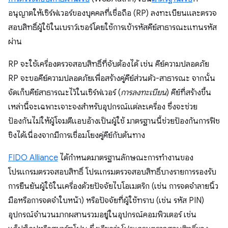
อนุญาตให้เซิร์ฟเวอร์ของบุคคลที่เชื่อถือ (RP) ลงทะเบียนและตรวจ
สอบสิทธิ์ผู้ใช้ในเบราว์เซอร์โดยใช้การเข้ารหัสคีย์สาธารณะแทนรหัส
ผ่าน
RP จะใช้เครื่องตรวจสอบสิทธิ์ที่จับต้องได้ เช่น คีย์ความปลอดภัย
RP จะขอคีย์ความปลอดภัยเพื่อสร้างคู่คีย์ส่วนตัว-สาธารณะ จากนั้น
จัดเก็บคีย์สาธารณะไว้ในเซิร์ฟเวอร์ (
การลงทะเบียน
) คีย์ที่สร้างขึ้น
เหล่านี้จะเฉพาะเจาะจงสำหรับอุปกรณ์แต่ละเครื่อง ซึ่งจะช่วย
ป้องกันไม่ให้ผู้โจมตีแอบอ้างเป็นผู้ใช้ มาตรฐานนี้ช่วยป้องกันการฟิช
ชิงได้เนื่องจากมีการเชื่อมโยงคู่คีย์กับต้นทาง
FIDO Alliance
ได้กำหนดมาตรฐานลักษณะการทำงานของ
โปรแกรมตรวจสอบสิทธิ์ โปรแกรมตรวจสอบสิทธิ์บางรายการรองรับ
การยืนยันผู้ใช้ในเครื่องด้วยปัจจัยไบโอเมตริก (เช่น การจดจำลายนิ้ว
มือหรือการจดจำใบหน้า) หรือปัจจัยที่ผู้ใช้ทราบ (เช่น รหัส PIN)
อุปกรณ์จำนวนมากผสานรวมอยู่ในอุปกรณ์คอมพิวเตอร์ เช่น