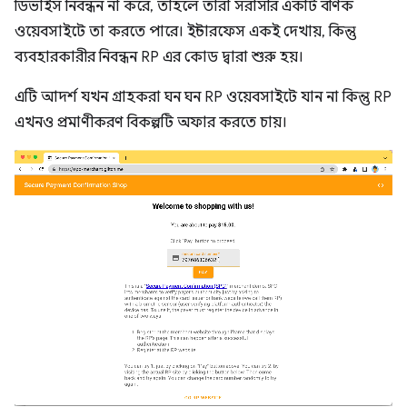
ডিভাইস নিবন্ধন না করে, তাহলে তারা সরাসরি একটি বণিক
ওয়েবসাইটে তা করতে পারে। ইন্টারফেস একই দেখায়, কিন্তু
ব্যবহারকারীর নিবন্ধন RP এর কোড দ্বারা শুরু হয়।
এটি আদর্শ যখন গ্রাহকরা ঘন ঘন RP ওয়েবসাইটে যান না কিন্তু RP
এখনও প্রমাণীকরণ বিকল্পটি অফার করতে চায়।