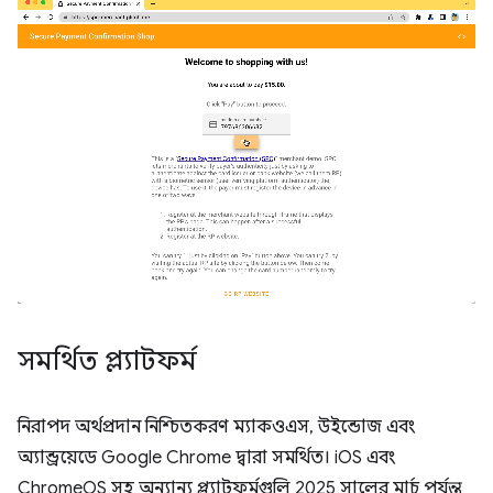
সমর্থিত প্ল্যাটফর্ম
নিরাপদ অর্থপ্রদান নিশ্চিতকরণ ম্যাকওএস, উইন্ডোজ এবং
অ্যান্ড্রয়েডে Google Chrome দ্বারা সমর্থিত। iOS এবং
ChromeOS সহ অন্যান্য প্ল্যাটফর্মগুলি 2025 সালের মার্চ পর্যন্ত