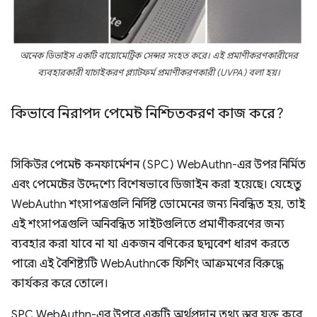
অনেক ডিভাইস একটি বায়োমেট্রিক সেন্সর সংহত করে। এই প্রমাণীকরণকারীদের
ব্যবহারকারী যাচাইকরণ প্ল্যাটফর্ম প্রমাণীকরণকারী (UVPA) বলা হয়।
কিভাবে নিরাপদ পেমেন্ট নিশ্চিতকরণ কাজ করে?
সিকিউর পেমেন্ট কনফার্মেশন (SPC) WebAuthn-এর উপর নির্মিত
এবং পেমেন্টের উদ্দেশ্যে বিশেষভাবে ডিজাইন করা হয়েছে। যেহেতু
WebAuthn শংসাপত্রগুলি নির্দিষ্ট ডোমেনের জন্য নিবন্ধিত হয়, তাই
এই শংসাপত্রগুলি অনিবন্ধিত সাইটগুলিতে প্রমাণীকরণের জন্য
ব্যবহার করা যাবে না যা একজন বণিকের ছদ্মবেশ ধারণ করতে
পারে৷ এই বৈশিষ্ট্যটি WebAuthnকে ফিশিং আক্রমণের বিরুদ্ধে
কার্যকর করে তোলে।
SPC WebAuthn-এর উপরে একটি অর্থপ্রদান তথ্য স্তর যুক্ত করে