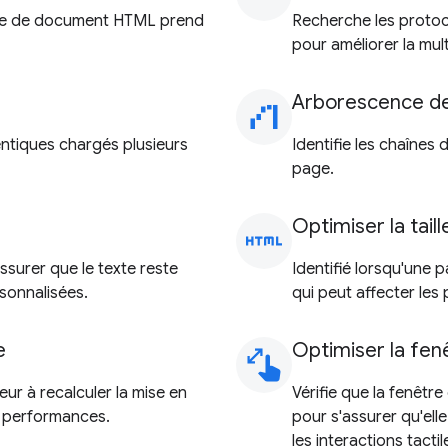
ande de document HTML prend
Recherche les protoc
pour améliorer la mul
Arborescence d
waterfall_chart
entiques chargés plusieurs
Identifie les chaînes 
page.
Optimiser la tai
html
ssurer que le texte reste
Identifié lorsqu'une
sonnalisées.
qui peut affecter les
e
Optimiser la fen
pinch
eur à recalculer la mise en
Vérifie que la fenêtr
e performances.
pour s'assurer qu'ell
les interactions tacti