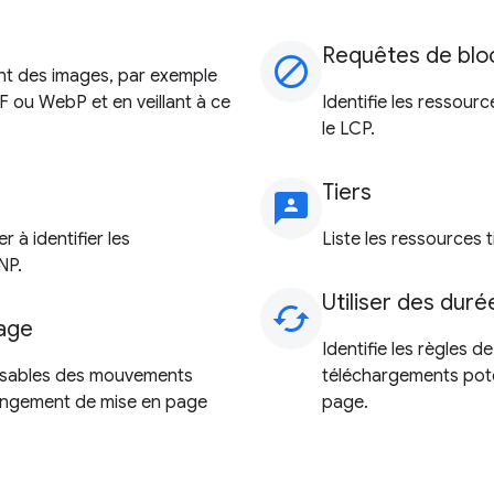
Requêtes de blo
block
nt des images, par exemple
 ou WebP et en veillant à ce
Identifie les ressourc
le LCP.
Tiers
3p
r à identifier les
Liste les ressources 
NP.
Utiliser des dur
cached
age
Identifie les règles 
nsables des mouvements
téléchargements poten
hangement de mise en page
page.