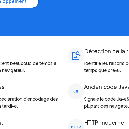
veloppement
Détection de la
image_search
ettent beaucoup de temps à
Identifie les raisons
 navigateur.
temps que prévu.
es
Ancien code Jav
javascript
 déclaration d'encodage des
Signale le code JavaSc
 tardive.
plupart des navigate
nt
HTTP moderne
http