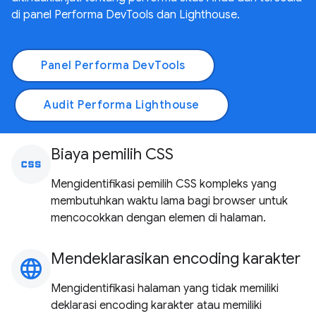
di panel Performa DevTools dan Lighthouse.
Panel Performa DevTools
Audit Performa Lighthouse
Biaya pemilih CSS
css
Mengidentifikasi pemilih CSS kompleks yang
membutuhkan waktu lama bagi browser untuk
mencocokkan dengan elemen di halaman.
Mendeklarasikan encoding karakter
language
Mengidentifikasi halaman yang tidak memiliki
deklarasi encoding karakter atau memiliki