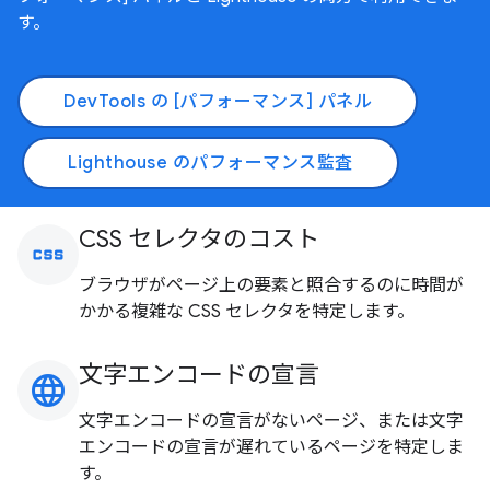
す。
DevTools の [パフォーマンス] パネル
Lighthouse のパフォーマンス監査
CSS セレクタのコスト
css
ブラウザがページ上の要素と照合するのに時間が
かかる複雑な CSS セレクタを特定します。
文字エンコードの宣言
language
文字エンコードの宣言がないページ、または文字
エンコードの宣言が遅れているページを特定しま
す。