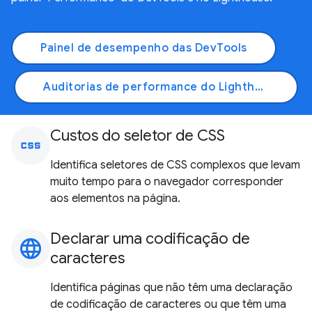
Painel de desempenho das DevTools
Auditorias de performance do Lighthouse
Custos do seletor de CSS
css
Identifica seletores de CSS complexos que levam
muito tempo para o navegador corresponder
aos elementos na página.
Declarar uma codificação de
language
caracteres
Identifica páginas que não têm uma declaração
de codificação de caracteres ou que têm uma