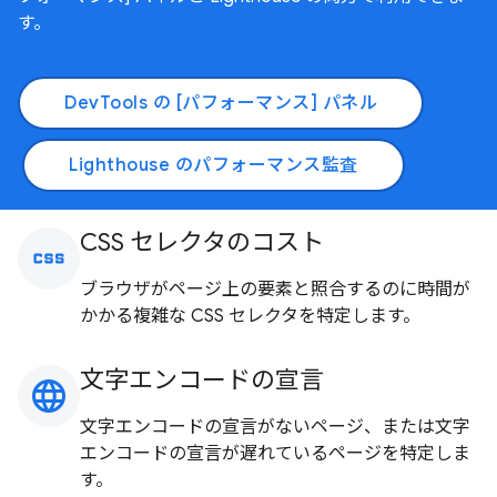
す。
DevTools の [パフォーマンス] パネル
Lighthouse のパフォーマンス監査
CSS セレクタのコスト
css
ブラウザがページ上の要素と照合するのに時間が
かかる複雑な CSS セレクタを特定します。
文字エンコードの宣言
language
文字エンコードの宣言がないページ、または文字
エンコードの宣言が遅れているページを特定しま
す。